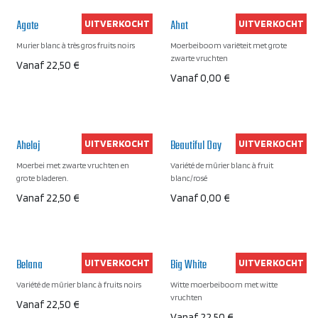
Agate
Ahat
UITVERKOCHT
UITVERKOCHT
Murier blanc à très gros fruits noirs
Moerbeiboom variëteit met grote
zwarte vruchten
Vanaf
22,50
€
Vanaf
0,00
€
Aheloj
Beautiful Day
UITVERKOCHT
UITVERKOCHT
Moerbei met zwarte vruchten en
Variété de mûrier blanc à fruit
grote bladeren.
blanc/rosé
Vanaf
22,50
€
Vanaf
0,00
€
Belana
Big White
UITVERKOCHT
UITVERKOCHT
Variété de mûrier blanc à fruits noirs
Witte moerbeiboom met witte
vruchten
Vanaf
22,50
€
Vanaf
22,50
€