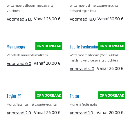
Witte moerbeiboom met zwarte
Witte moerbei met zwarte vruchten,
vruchten
bestand tegen kou
Voorraad 21.0
Vanaf
26,00
€
Voorraad 18.0
Vanaf
30,50
€
Montenegro
Lucille Everbearing
OP VOORRAAD
OP VOORRAAD
Variété de murier des balkans
Witte moerbeiboom (Morus Alba)
met langwerpige zwarte vruchten
Voorraad 6.0
Vanaf
20,00
€
Voorraad 4.0
Vanaf
26,00
€
Taylor #1
Frutta
OP VOORRAAD
OP VOORRAAD
Morus Tatarica met zwarte vruchten
Murier à fruits noirs
Voorraad 2.0
Vanaf
26,00
€
Voorraad 1.0
Vanaf
20,00
€