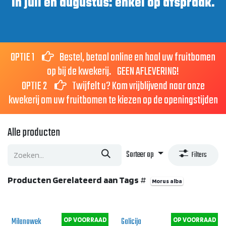
In juli en augustus: enkel op afspraak.
OPTIE 1
Bestel, betaal online en haal uw fruitbomen
op bij de kwekerij. GEEN AFLEVERING!
OPTIE 2
Twijfelt u? Kom vrijblijvend naar onze
kwekerij om uw fruitbomen te kiezen op de openingstijden
Alle producten
Sorteer op
Filters
Producten Gerelateerd aan Tags
#
Morus alba
Milanowek
Galicija
OP VOORRAAD
OP VOORRAAD