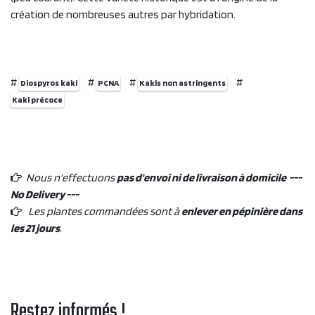
création de nombreuses autres par hybridation.
#
#
#
#
Diospyros kaki
PCNA
Kakis non astringents
Kaki précoce
Nous n'effectuons
pas d'envoi ni de livraison à domicile ---
No Delivery ---
Les plantes commandées sont à
enlever en pépinière dans
les 21 jours
.
Restez informés !