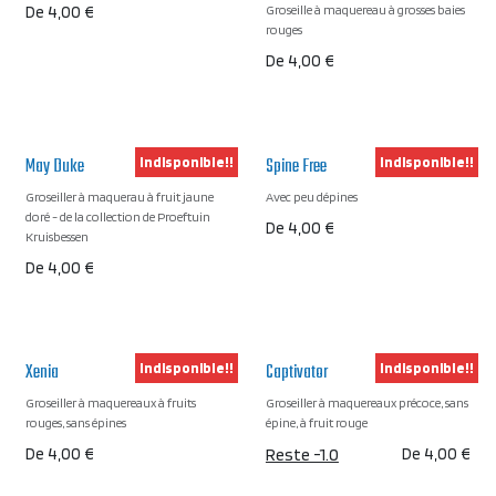
Groseille à maquereau à grosses baies
De
4,00
€
rouges
De
4,00
€
May Duke
Spine Free
Indisponible!!
Indisponible!!
Groseiller à maquerau à fruit jaune
Avec peu dépines
doré - de la collection de Proeftuin
De
4,00
€
Kruisbessen
De
4,00
€
Xenia
Captivator
Indisponible!!
Indisponible!!
Groseiller à maquereaux à fruits
Groseiller à maquereaux précoce, sans
rouges, sans épines
épine, à fruit rouge
De
4,00
€
Reste -1.0
De
4,00
€