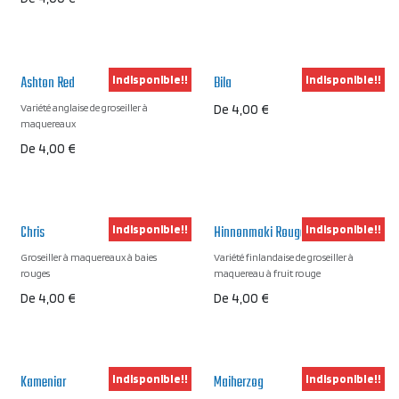
Ashton Red
Bila
Indisponible!!
Indisponible!!
Variété anglaise de groseiller à
De
4,00
€
maquereaux
De
4,00
€
Chris
Hinnonmaki Rouge
Indisponible!!
Indisponible!!
Groseiller à maquereaux à baies
Variété finlandaise de groseiller à
rouges
maquereau à fruit rouge
De
4,00
€
De
4,00
€
Kameniar
Maiherzog
Indisponible!!
Indisponible!!