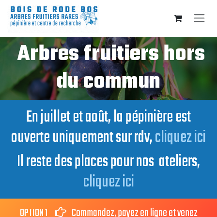
Se rendre au contenu
Arbres fruitiers hors
du commun
En juillet et août, la pépinière est
ouverte uniquement sur rdv,
cliquez ici
Il reste des places pour nos ateliers,
cliquez ici
OPTION 1
Commandez, payez en ligne et venez