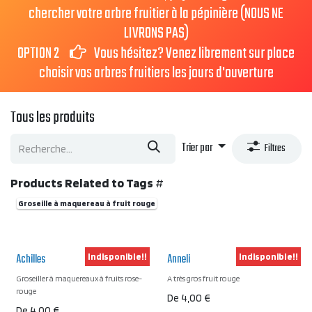
chercher votre arbre fruitier à la pépinière (NOUS NE
LIVRONS PAS)
OPTION 2
Vous hésitez? Venez librement sur place
choisir vos arbres fruitiers les jours d'ouverture
Tous les produits
Trier par
Filtres
Products Related to Tags
#
Groseille à maquereau à fruit rouge
Achilles
Anneli
Indisponible!!
Indisponible!!
Groseiller à maquereaux à fruits rose-
A très gros fruit rouge
rouge
De
4,00
€
De
4,00
€