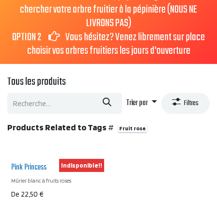
chercher votre arbre fruitier à la pépinière (NOUS NE
LIVRONS PAS)
OPTION 2
Vous hésitez? Venez librement sur place
choisir vos arbres fruitiers les jours d'ouverture
Tous les produits
Trier par
Filtres
Products Related to Tags
#
Fruit rose
Pink Princess
Indisponible!!
Mûrier blanc à fruits roses
De
22,50
€