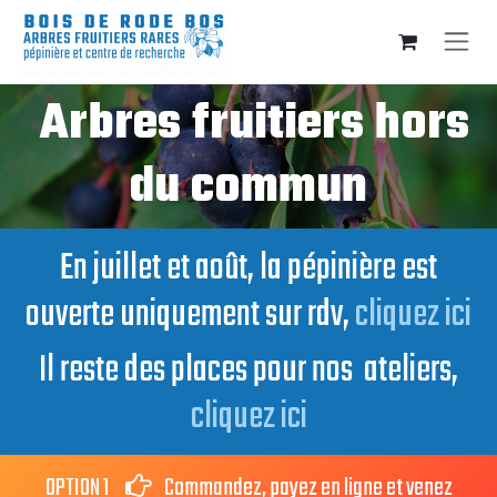
Se rendre au contenu
Arbres fruitiers hors
du commun
En juillet et août, la pépinière est
ouverte uniquement sur rdv,
cliquez ici
Il reste des places pour nos ateliers,
cliquez ici
OPTION 1
Commandez, payez en ligne et venez