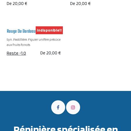
De
20,00
€
De
20,00
€
Rouge De Bordeaux
Indisponible!!
Syn. Pastillière. Figuier unifère précoce
aux fruits foncés
Reste -1.0
De
20,00
€
Pépinière spécialisée en