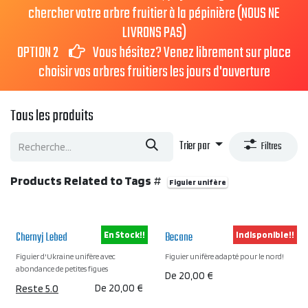
chercher votre arbre fruitier à la pépinière (NOUS NE
LIVRONS PAS)
OPTION 2
Vous hésitez? Venez librement sur place
choisir vos arbres fruitiers les jours d'ouverture
Tous les produits
Trier par
Filtres
Products Related to Tags
#
Figuier unifère
Chernyj Lebed
Becane
En Stock!!
Indisponible!!
Figuier d'Ukraine unifère avec
Figuier unifère adapté pour le nord!
abondance de petites figues
De
20,00
€
Reste 5.0
De
20,00
€