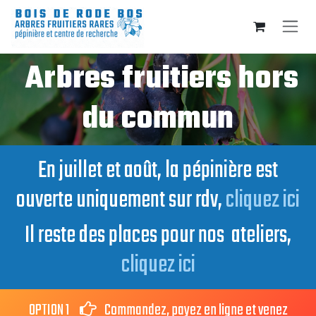
Se rendre au contenu
Arbres fruitiers hors
du commun
En juillet et août, la pépinière est
ouverte uniquement sur rdv,
cliquez ici
Il reste des places pour nos ateliers,
cliquez ici
OPTION 1
Commandez, payez en ligne et venez