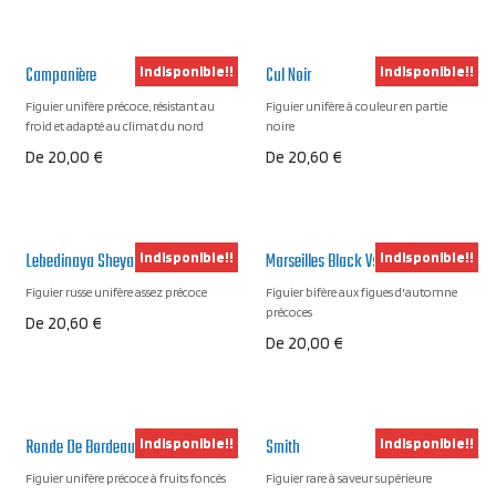
Campanière
Cul Noir
Indisponible!!
Indisponible!!
Figuier unifère précoce, résistant au
Figuier unifère à couleur en partie
froid et adapté au climat du nord
noire
De
20,00
€
De
20,60
€
Lebedinaya Sheya
Marseilles Black Vs
Indisponible!!
Indisponible!!
Figuier russe unifère assez précoce
Figuier bifère aux figues d'automne
précoces
De
20,60
€
De
20,00
€
Ronde De Bordeaux
Smith
Indisponible!!
Indisponible!!
Figuier unifère précoce à fruits foncés
Figuier rare à saveur supérieure