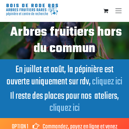
Se rendre au contenu
Arbres fruitiers hors
du commun
En juillet et août, la pépinière est
ouverte uniquement sur rdv,
cliquez ici
Il reste des places pour nos ateliers,
cliquez ici
OPTION 1
Commandez, payez en ligne et venez