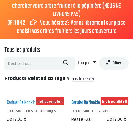
chercher votre arbre fruitier à la pépinière (NOUS NE
LIVRONS PAS)
OPTION 2
Vous hésitez? Venez librement sur place
choisir vos arbres fruitiers les jours d'ouverture
Tous les produits
Trier par
Filtres
Products Related to Tags
#
Fruitier nain
Cerisier De Nankin Rouge
Cerisier De Nankin Blanc
Indisponible!!
Indisponible!!
Prunus tomentosa à fruits rouges
Cerisier nain à fruits blancs
De
12,80
€
Reste -2.0
De
12,80
€