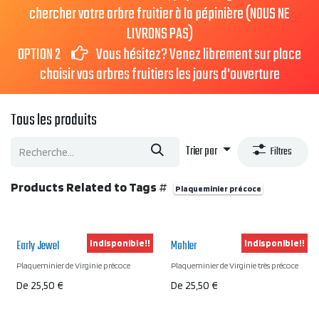
chercher votre arbre fruitier à la pépinière (NOUS NE
LIVRONS PAS)
OPTION 2
Vous hésitez? Venez librement sur place
choisir vos arbres fruitiers les jours d'ouverture
Tous les produits
Trier par
Filtres
Products Related to Tags
#
Plaqueminier précoce
Early Jewel
Mohler
Indisponible!!
Indisponible!!
Plaqueminier de Virginie précoce
Plaqueminier de Virginie très précoce
De
25,50
€
De
25,50
€