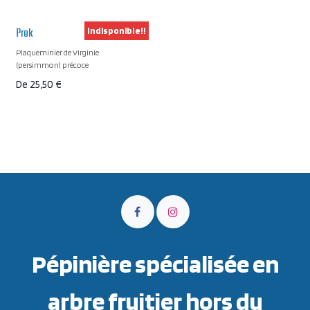
Prok
Indisponible!!
Plaqueminier de Virginie
(persimmon) précoce
De
25,50
€
Pépinière spécialisée en
arbre fruitier hors du