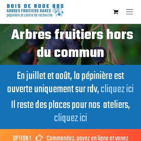
Se rendre au contenu
Arbres fruitiers hors
du commun
En juillet et août, la pépinière est
ouverte uniquement sur rdv,
cliquez ici
Il reste des places pour nos ateliers,
cliquez ici
OPTION 1
Commandez, payez en ligne et venez