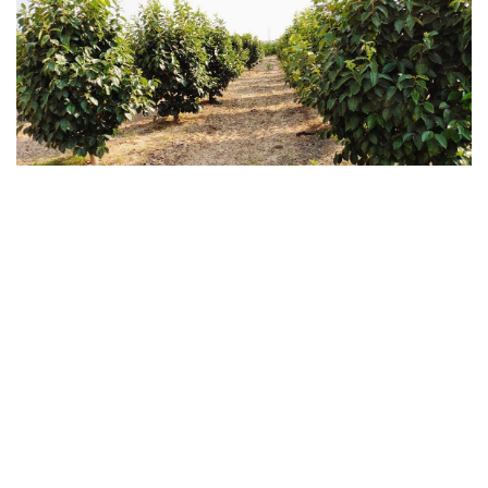
Verger de kaki selon la taille Mateix
Gestion des Brindilles et Rameaux Mixtes
Les brindilles (petites branches fructifères) de première
année sont essentielles pour la production initiale, mais
leur efficacité diminue avec le temps. Les rameaux mixtes
de fleurs et de bois nécessitent une taille stratégique pour
équilibrer la croissance de l'arbre avec sa production
fruitière.