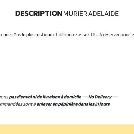
DESCRIPTION
MURIER ADELAIDE
 murier. Pas le plus rustique et débourre assez tôt. A réserver pour l
uons
pas d'envoi ni de livraison à domicile --- No Delivery ---
ommandées sont à
enlever en pépinière dans les 21 jours
.