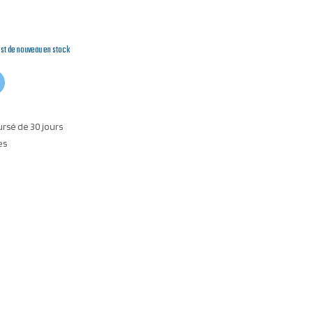
est de nouveau en stock
ursé de 30 jours
es