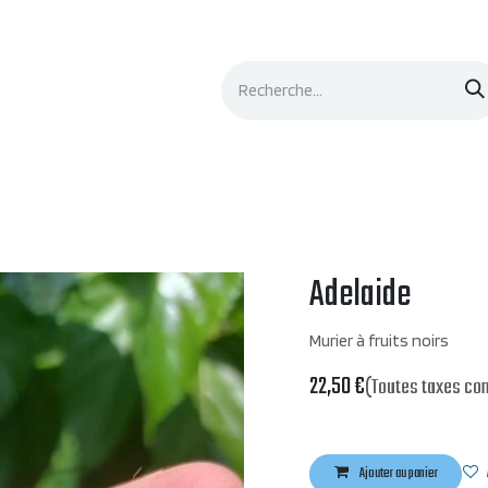
Événements
Documentation
Contacts
Adelaide
Murier à fruits noirs
22,50
€
(Toutes taxes co
Ajouter au panier