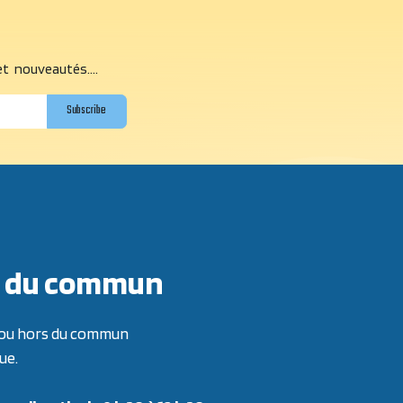
et nouveautés....
Subscribe
ors du commun
re ou hors du commun
ue.