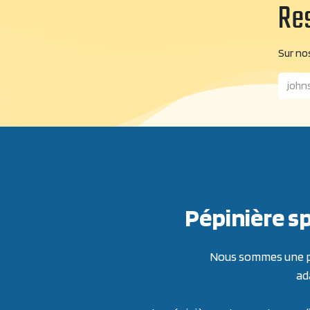
Res
Sur nos
Pépinière sp
Nous sommes une pép
ad