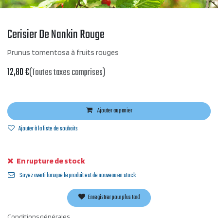
Cerisier De Nankin Rouge
Prunus tomentosa à fruits rouges
12,80
€
(Toutes taxes comprises)
Ajouter au panier
Ajouter à la liste de souhaits
En rupture de stock
Soyez averti lorsque le produit est de nouveau en stock
Enregistrer pour plus tard
Conditions générales