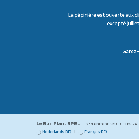
La pépinière est ouverte aux cl
excepté juille
Garez-v
Le Bon Plant SPRL
N° d'entreprise 01013
Nederlands (BE)
|
Français (BE)