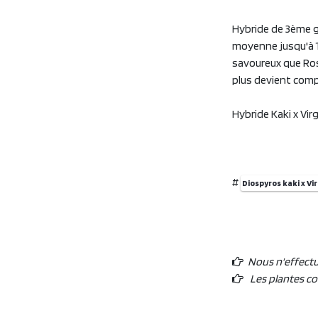
Hybride de 3ème gé
moyenne jusqu'à 1
savoureux que Ross
plus devient compl
Hybride Kaki x Vi
#
Diospyros kaki x Vi
Nous n'effect
Les plantes c