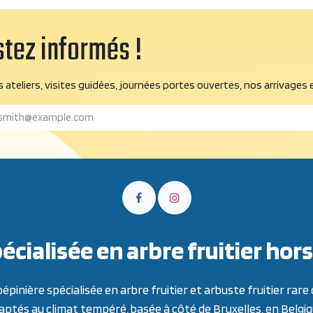
tez informés !
 ateliers, visites guidées, journées portes ouvertes, nos arrivages 
écialisée en arbre fruitier h
inière spécialisée en arbre fruitier et arbuste fruitier ra
aptés au climat tempéré, basée à côté de Bruxelles, en Belgiq