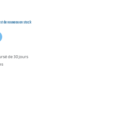
est de nouveau en stock
ursé de 30 jours
es