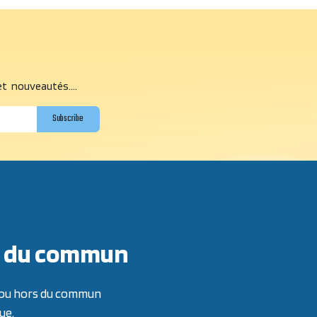
et nouveautés....
Subscribe
ors du commun
re ou hors du commun
ue.