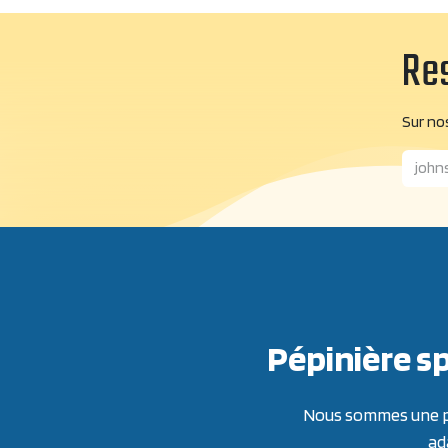
Res
Sur nos
Pépinière sp
Nous sommes une pép
ad