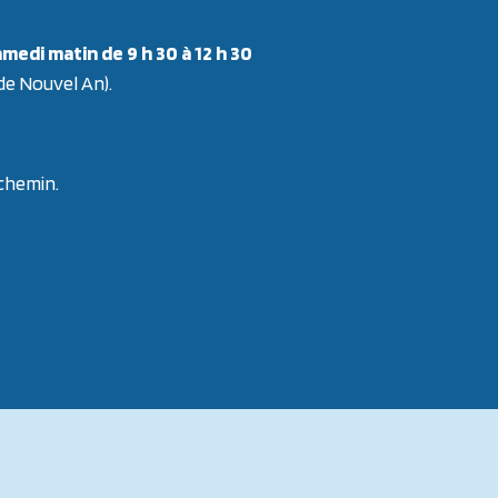
medi matin de 9 h 30 à 12 h 30
 de Nouvel An).
 chemin.