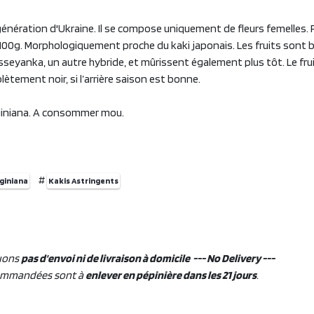
nération d'Ukraine. Il se compose uniquement de fleurs femelles. Fr
00g. Morphologiquement proche du kaki japonais. Les fruits sont 
eyanka, un autre hybride, et mûrissent également plus tôt. Le fruit 
ètement noir, si l’arrière saison est bonne.
rginiana. A consommer mou.
#
rginiana
Kakis Astringents
uons
pas d'envoi ni de livraison à domicile --- No Delivery ---
ommandées sont à
enlever en pépinière dans les 21 jours
.