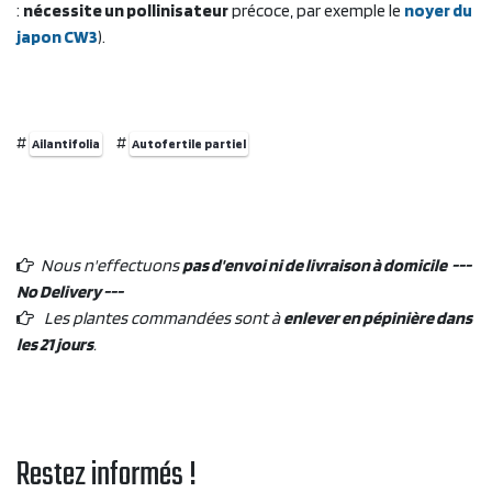
:
nécessite un pollinisateur
précoce, par exemple le
noyer du
japon CW3
).
#
#
Ailantifolia
Autofertile partiel
Nous n'effectuons
pas d'envoi ni de livraison à domicile ---
No Delivery ---
Les plantes commandées sont à
enlever en pépinière dans
les 21 jours
.
Restez informés !