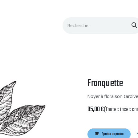
Événements
Documentation
Contacts
Franquette
Noyer à floraison tardive
85,00
€
(Toutes taxes co
Ajouter au panier