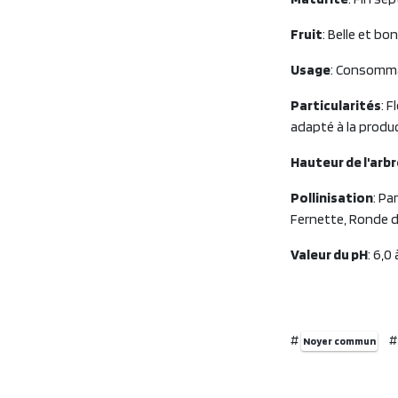
Fruit
: Belle et bo
Usage
: Consomma
Particularités
: 
adapté à la produ
Hauteur de l'arb
Pollinisation
: Pa
Fernette, Ronde d
Valeur du pH
: 6,0
#
Noyer commun