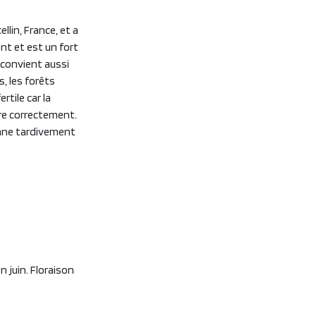
lin, France, et a
nt et est un fort
 convient aussi
, les forêts
rtile car la
uire correctement.
onne tardivement
n juin. Floraison