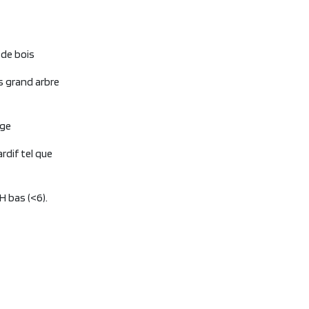
 de bois
ès grand arbre
rge
ardif tel que
H bas (<6).