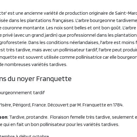
te' est une ancienne variété de production originaire de Saint-Marcel
lisée dans les plantations françaises. L'arbre bourgeonne tardiveme
e couronne montante. Les noix sont belles et ont bon goût. L'arbre
 privé (avec un grand jardin) que professionnel dans les plantations
groforesterie. Dans les conditions néerlandaises, l'arbre est moins fe
est très tardive, mais avec un pollinisateur tardif, l'arbre peut prod
nquette est souvent utilisée comme pollinisatrice car elle bourge
 de nombreuses variétés tardives.
ons du noyer Franquette
 bourgeonnement tardif
e l'Isère, Périgord, France. Découvert par M. Franquette en 1784.
ison
: Tardive, protandre. Floraison femelle très tardive, seulement e
e qui en fait un bon pollinisateur pour les variétés tardives.
ptembre à début octobre