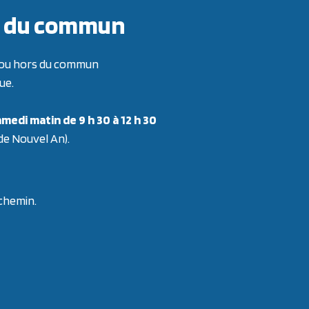
ors du commun
re ou hors du commun
ue.
medi matin de 9 h 30 à 12 h 30
 de Nouvel An).
 chemin.