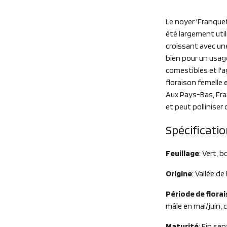
Le noyer 'Franquet
été largement uti
croissant avec un
bien pour un usage
comestibles et l'a
floraison femelle 
Aux Pays-Bas, Fra
et peut polliniser
Spécificati
Feuillage
: Vert,
Origine
: Vallée d
Période de flora
mâle en mai/juin, c
Maturité
: Fin se