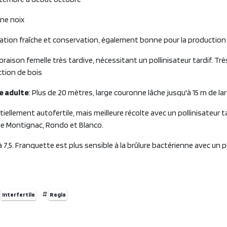
nne noix
tion fraîche et conservation, également bonne pour la production
Floraison femelle très tardive, nécessitant un pollinisateur tardif. Tr
ction de bois
re adulte
: Plus de 20 mètres, large couronne lâche jusqu'à 15 m de la
rtiellement autofertile, mais meilleure récolte avec un pollinisateur t
e Montignac, Rondo et Blanco.
 à 7,5. Franquette est plus sensible à la brûlure bactérienne avec un p
#
#
Interfertile
Regia