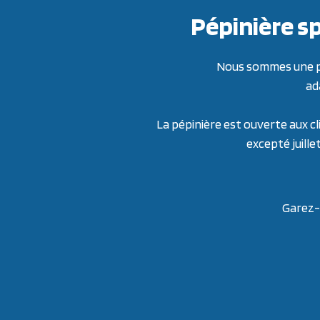
Pépinière sp
Nous sommes une pép
ad
La pépinière est ouverte aux cl
excepté juille
Garez-v