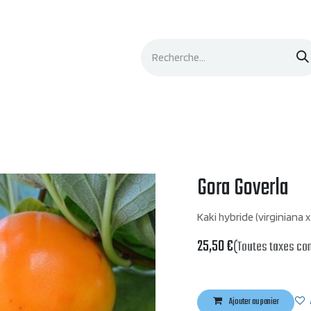
Événements
Documentation
Contacts
Gora Goverla
Kaki hybride (virginiana x
25,50
€
(Toutes taxes co
Ajouter au panier