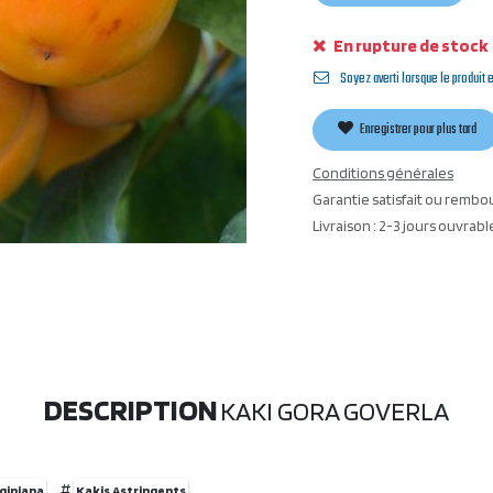
En rupture de stock
Soyez averti lorsque le produit 
Enregistrer pour plus tard
Conditions générales
Garantie satisfait ou rembo
Livraison : 2-3 jours ouvrabl
DESCRIPTION
KAKI GORA GOVERLA
#
rginiana
Kakis Astringents