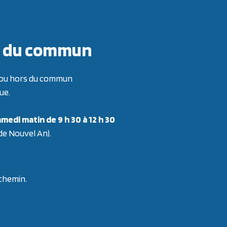
ors du commun
re ou hors du commun
ue.
medi matin de 9 h 30 à 12 h 30
 de Nouvel An).
 chemin.