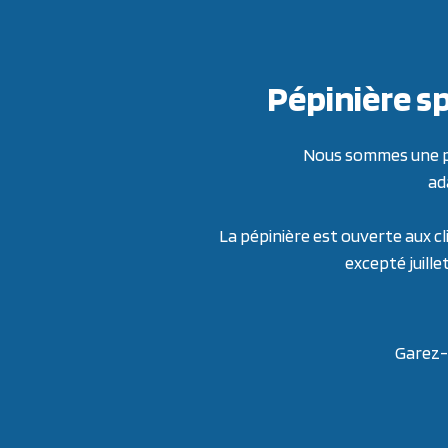
Pépinière sp
Nous sommes une pép
ad
La pépinière est ouverte aux cl
excepté juille
Garez-v