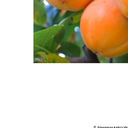
#
Diospyros kaki x Vi