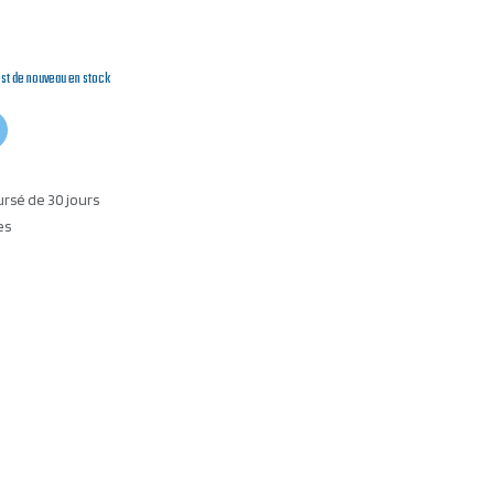
est de nouveau en stock
ursé de 30 jours
es