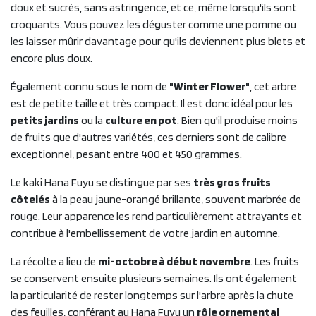
doux et sucrés, sans astringence, et ce, même lorsqu'ils sont
croquants. Vous pouvez les déguster comme une pomme ou
les laisser mûrir davantage pour qu'ils deviennent plus blets et
encore plus doux.
Également connu sous le nom de
"Winter Flower"
, cet arbre
est de petite taille et très compact. Il est donc idéal pour les
petits jardins
ou la
culture en pot
. Bien qu'il produise moins
de fruits que d'autres variétés, ces derniers sont de calibre
exceptionnel, pesant entre 400 et 450 grammes.
Le kaki Hana Fuyu se distingue par ses
très gros fruits
côtelés
à la peau jaune-orangé brillante, souvent marbrée de
rouge. Leur apparence les rend particulièrement attrayants et
contribue à l'embellissement de votre jardin en automne.
La récolte a lieu de
mi-octobre à début novembre
. Les fruits
se conservent ensuite plusieurs semaines. Ils ont également
la particularité de rester longtemps sur l'arbre après la chute
des feuilles, conférant au Hana Fuyu un
rôle ornemental