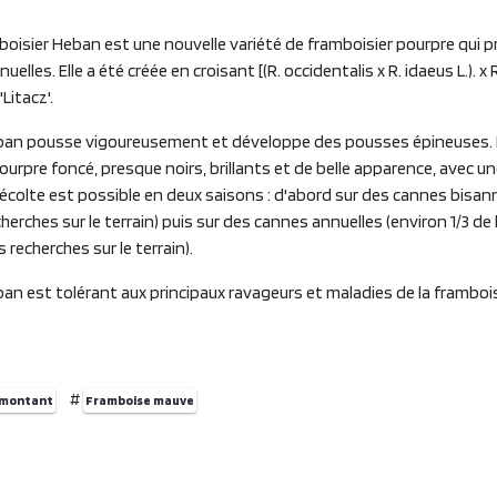
boisier Heban est une nouvelle variété de framboisier pourpre qui p
elles. Elle a été créée en croisant [(R. occidentalis x R. idaeus L.). x R
'Litacz'.
ban pousse vigoureusement et développe des pousses épineuses. I
pourpre foncé, presque noirs, brillants et de belle apparence, avec u
 récolte est possible en deux saisons : d'abord sur des cannes bisannu
cherches sur le terrain) puis sur des cannes annuelles (environ 1/3 de l
 recherches sur le terrain).
an est tolérant aux principaux ravageurs et maladies de la framboi
#
emontant
Framboise mauve