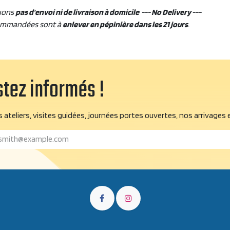
uons
pas d'envoi ni de livraison à domicile --- No Delivery ---
ommandées sont à
enlever en pépinière dans les 21 jours
.
tez informés !
 ateliers, visites guidées, journées portes ouvertes, nos arrivages 