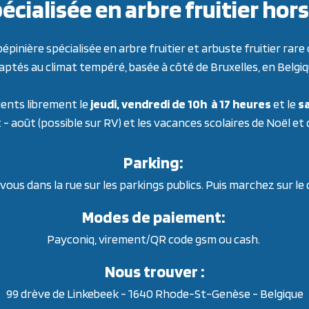
écialisée en arbre fruitier h
inière spécialisée en arbre fruitier et arbuste fruitier ra
aptés au climat tempéré, basée à côté de Bruxelles, en Belgiq
ients librement le
jeudi, vendredi de 10h à 17 heures
et le
sa
t - août (possible sur RV) et les vacances scolaires de Noël et
Parking:
ous dans la rue sur les parkings publics. Puis marchez sur le
Modes de paiement:
Payconiq, virement/QR code gsm ou cash.
Nous trouver :
99 drève de Linkebeek - 1640 Rhode-St-Genèse - Belgique