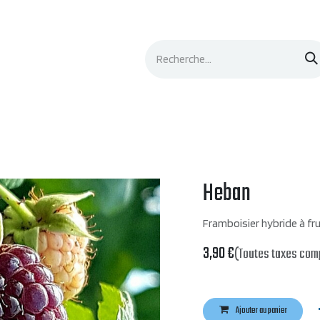
Événements
Documentation
Contacts
Heban
Framboisier hybride à fr
3,90
€
(Toutes taxes com
Ajouter au panier