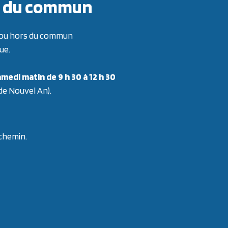
ors du commun
re ou hors du commun
ue.
medi matin de 9 h 30 à 12 h 30
 de Nouvel An).
 chemin.