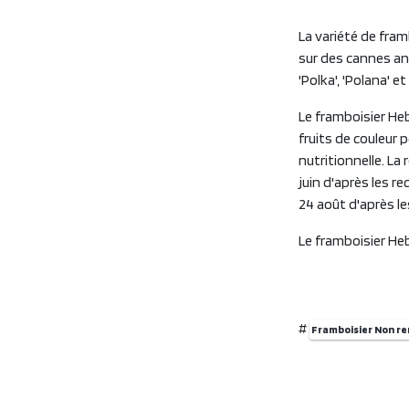
La variété de fram
sur des cannes annu
'Polka', 'Polana' et 
Le framboisier He
fruits de couleur 
nutritionnelle. La
juin d'après les re
24 août d'après les
Le framboisier Heb
#
Framboisier Non r