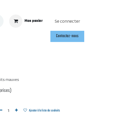
Mon panier
Se connecter
Contactez-nous
uits mauves
prises)
Ajouter à la liste de souhaits