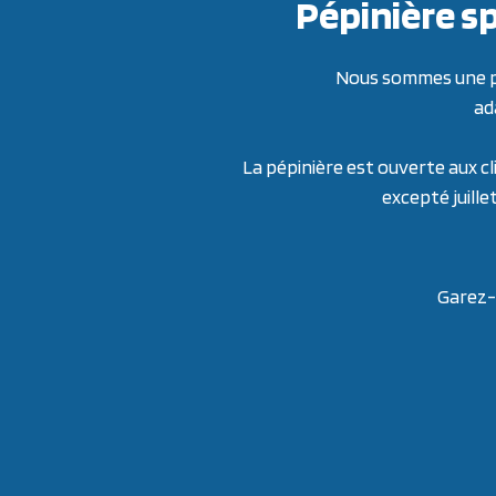
Pépinière sp
Nous sommes une pép
ad
La pépinière est ouverte aux cl
excepté juille
Garez-v