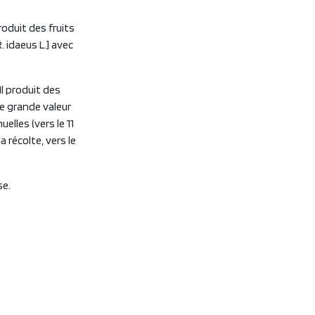
roduit des fruits
. idaeus L.] avec
l produit des
ne grande valeur
elles (vers le 11
a récolte, vers le
se.