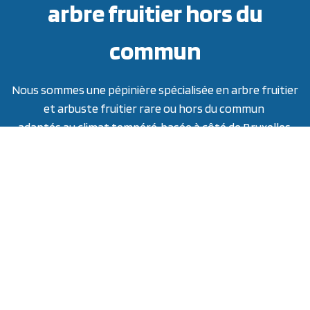
arbre fruitier hors du
commun
Nous sommes une pépinière spécialisée en arbre fruitier
et arbuste fruitier rare ou hors du commun
adaptés au climat tempéré, basée à côté de Bruxelles,
en Belgique.
La pépinière est ouverte aux clients librement le
jeudi,
vendredi de 10h à 17 heures
et le
samedi matin de 9 h
30 à 12 h 30
excepté juillet - août (possible sur RV) et les vacances
scolaires de Noël et de Nouvel An).
Parking: