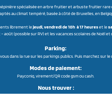
inière spécialisée en arbre fruitier et arbuste fruitier ra
aptés au climat tempéré, basée à côté de Bruxelles, en Belgiq
ients librement le
jeudi, vendredi de 10h à 17 heures
et le
sa
t - août (possible sur RV) et les vacances scolaires de Noël et
Parking:
ous dans la rue sur les parkings publics. Puis marchez sur le
Modes de paiement:
Payconiq, virement/QR code gsm ou cash.
Nous trouver :
99 drève de Linkebeek - 1640 Rhode-St-Genèse - Belgique