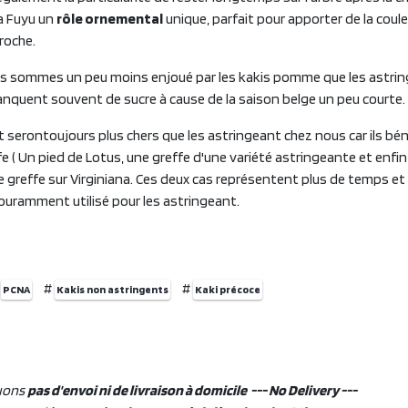
a Fuyu un
rôle ornemental
unique, parfait pour apporter de la coule
proche.
ous sommes un peu moins enjoué par les kakis pomme que les astri
anquent souvent de sucre à cause de la saison belge un peu courte.
 serontoujours plus chers que les astringeant chez nous car ils bén
e ( Un pied de Lotus, une greffe d'une variété astringeante et enfin 
 greffe sur Virginiana. Ces deux cas représentent plus de temps et 
couramment utilisé pour les astringeant.
#
#
#
PCNA
Kakis non astringents
Kaki précoce
uons
pas d'envoi ni de livraison à domicile --- No Delivery ---