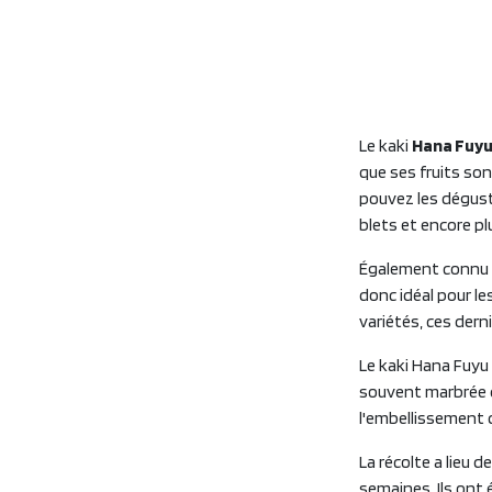
Le kaki
Hana Fuy
que ses fruits son
pouvez les dégust
blets et encore pl
Également connu 
donc idéal pour le
variétés, ces der
Le kaki Hana Fuyu
souvent marbrée d
l'embellissement 
La récolte a lieu d
semaines. Ils ont 