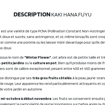
DESCRIPTION
KAKI HANA FUYU
u
est une variété de type PCNA (Pollination Constant Non-Astringent)
t doux et sucrés, sans astringence, et ce, même lorsqu'ils sont cro
er comme une pomme ou les laisser mûrir davantage pour qu'ils de
us doux.
sous le nom de
"Winter Flower"
, cet arbre est de petite taille et t
s
petits jardins
ou la
culture en pot
. Bien qu'il produise moins de f
niers sont de calibre exceptionnel, pesant entre 400 et 450 grammes
 se distingue par ses
très gros fruits côtelés
à la peau jaune-orang
e rouge. Leur apparence les rend particulièrement attrayants et c
de votre jardin en automne.
e
mi-octobre à début novembre
. Les fruits se conservent ensuite 
également la particularité de rester longtemps sur l'arbre après la ch