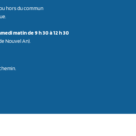
re ou hors du commun
ue.
medi matin de 9 h 30 à 12 h 30
 de Nouvel An).
 chemin.