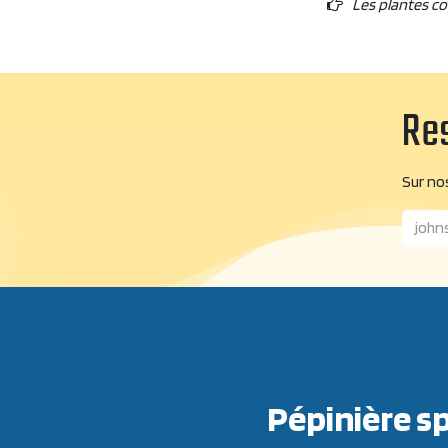
Les plantes c
Res
Sur nos
Pépinière sp