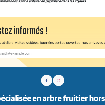
ommandées sont à
enlever en pépinière dans les 21 jours
.
tez informés !
 ateliers, visites guidées, journées portes ouvertes, nos arrivages 
écialisée en arbre fruitier h