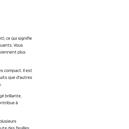
, ce qui signifie
quants. Vous
viennent plus
rès compact. Il est
ruits que d'autres
.
é brillante,
ontribue à
plusieurs
ute des feuilles,