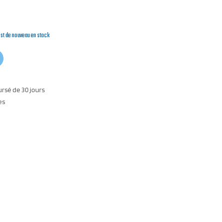
est de nouveau en stock
ursé de 30 jours
es