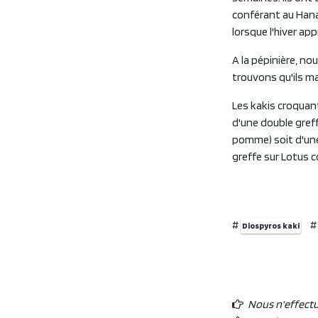
conférant au Han
lorsque l'hiver ap
A la pépinière, n
trouvons qu'ils m
Les kakis croquant
d'une double greff
pomme) soit d'une
greffe sur Lotus 
#
Diospyros kaki
Nous n'effect