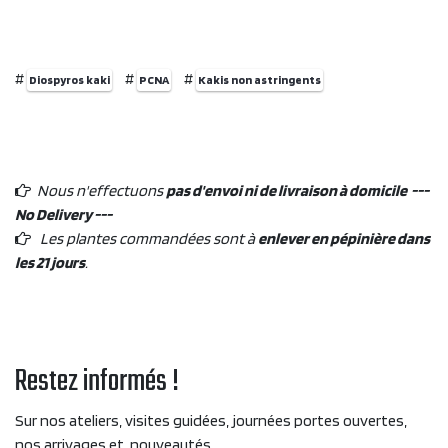
#
#
#
Diospyros kaki
PCNA
Kakis non astringents
Nous n'effectuons
pas d'envoi ni de livraison à domicile ---
No Delivery ---
Les plantes commandées sont à
enlever en pépinière dans
les 21 jours
.
Restez informés !
Sur nos ateliers, visites guidées, journées portes ouvertes,
nos arrivages et nouveautés....