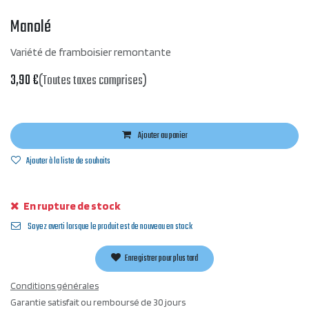
Manolé
Variété de framboisier remontante
3,90
€
(Toutes taxes comprises)
Ajouter au panier
Ajouter à la liste de souhaits
En rupture de stock
Soyez averti lorsque le produit est de nouveau en stock
Enregistrer pour plus tard
Conditions générales
Garantie satisfait ou remboursé de 30 jours