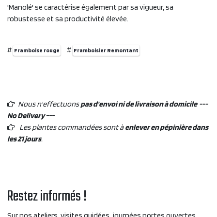
'Manolé' se caractérise également par sa vigueur, sa
robustesse et sa productivité élevée.
#
#
Framboise rouge
Framboisier Remontant
Nous n'effectuons
pas d'envoi ni de livraison à domicile ---
No Delivery ---
Les plantes commandées sont à
enlever en pépinière dans
les 21 jours
.
Restez informés !
Sur nos ateliers, visites guidées, journées portes ouvertes,