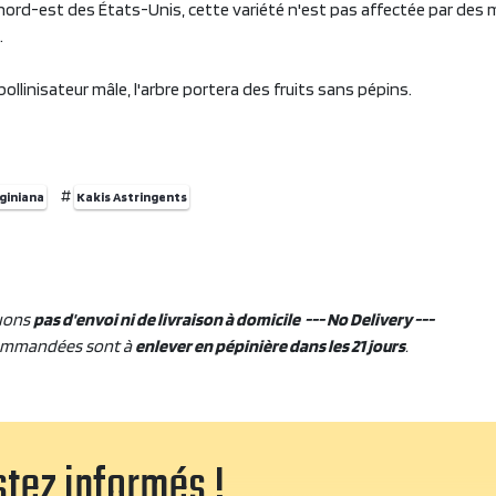
e nord-est des États-Unis, cette variété n'est pas affectée par des
.
pollinisateur mâle, l'arbre portera des fruits sans pépins.
#
rginiana
Kakis Astringents
uons
pas d'envoi ni de livraison à domicile --- No Delivery ---
ommandées sont à
enlever en pépinière dans les 21 jours
.
tez informés !