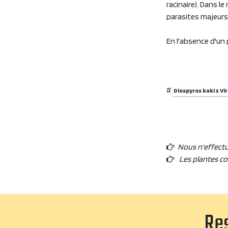
racinaire). Dans l
parasites majeurs
En l'absence d'un 
#
Diospyros kaki x Vi
Nous n'effect
Les plantes c
Res