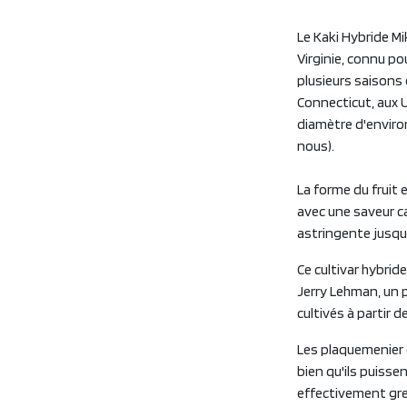
Le Kaki Hybride M
Virginie, connu po
plusieurs saisons
Connecticut, aux U
diamètre d'enviro
nous).
La forme du fruit e
avec une saveur ca
astringente jusqu'à
Ce cultivar hybri
Jerry Lehman, un p
cultivés à partir d
Les plaquemenier d
bien qu'ils puissen
effectivement gref