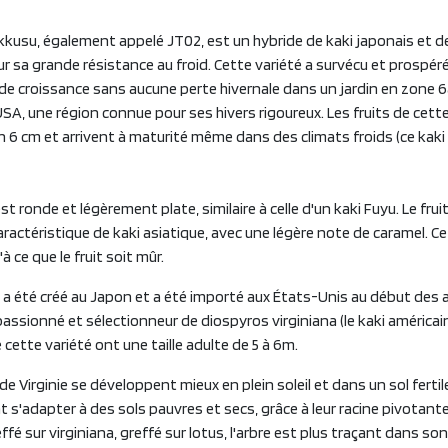
ikkusu, également appelé JT02, est un hybride de kaki japonais et d
ur sa grande résistance au froid. Cette variété a survécu et prospé
 de croissance sans aucune perte hivernale dans un jardin en zone 6
SA, une région connue pour ses hivers rigoureux. Les fruits de cett
n 6 cm et arrivent à maturité même dans des climats froids (ce kaki
st ronde et légèrement plate, similaire à celle d'un kaki Fuyu. Le fru
ractéristique de kaki asiatique, avec une légère note de caramel. Ce
 ce que le fruit soit mûr.
de a été créé au Japon et a été importé aux États-Unis au début des
assionné et sélectionneur de diospyros virginiana (le kaki américain
e cette variété ont une taille adulte de 5 à 6m.
e Virginie se développent mieux en plein soleil et dans un sol fertile
t s'adapter à des sols pauvres et secs, grâce à leur racine pivotante 
fé sur virginiana, greffé sur lotus, l'arbre est plus traçant dans s