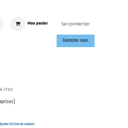
Mon panier
Se connecter
Contactez-nous
lé JT02
mprises)
Ajouter à la liste de souhaits