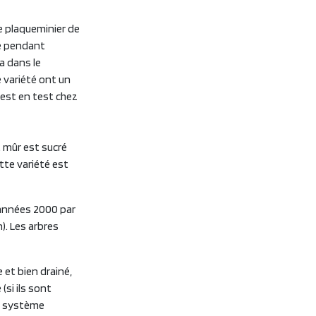
e plaqueminier de
ré pendant
a dans le
e variété ont un
 est en test chez
it mûr est sucré
tte variété est
 années 2000 par
). Les arbres
 et bien drainé,
(si ils sont
on système