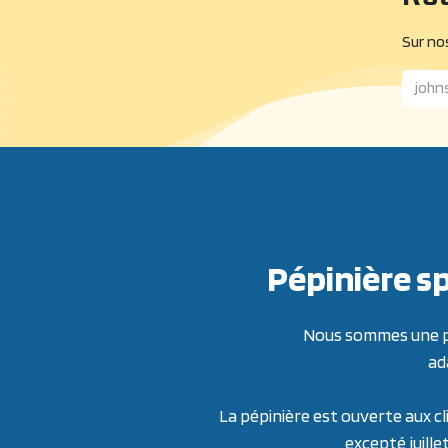
Sur nos
Pépinière sp
Nous sommes une pép
ad
La pépinière est ouverte aux cl
excepté juille