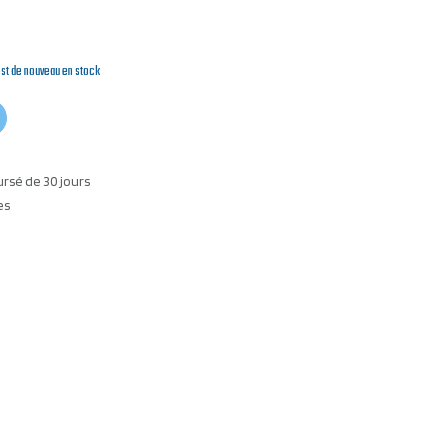
est de nouveau en stock
ursé de 30 jours
es