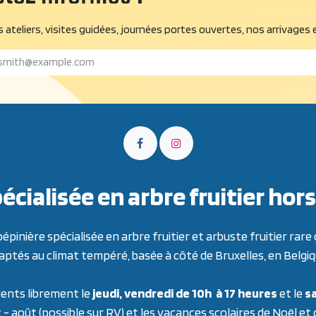
 ateliers, visites guidées, journées portes ouvertes, nos arrivages 
écialisée en arbre fruitier h
inière spécialisée en arbre fruitier et arbuste fruitier ra
aptés au climat tempéré, basée à côté de Bruxelles, en Belgiq
ients librement le
jeudi, vendredi de 10h à 17 heures
et le
sa
t - août (possible sur RV) et les vacances scolaires de Noël et