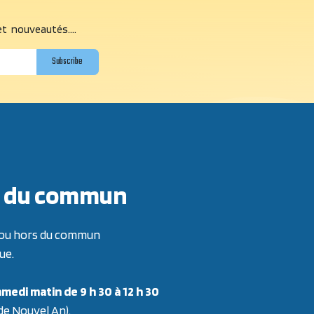
et nouveautés....
Subscribe
ors du commun
re ou hors du commun
ue.
medi matin de 9 h 30 à 12 h 30
 de Nouvel An).