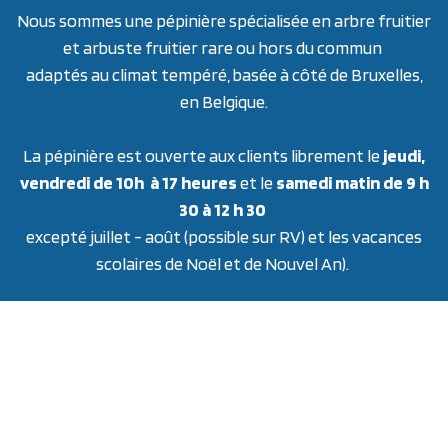
Nous sommes une pépinière spécialisée en arbre fruitier
et arbuste fruitier rare ou hors du commun
adaptés au climat tempéré, basée à côté de Bruxelles,
en Belgique.
La pépinière est ouverte aux clients librement le
jeudi,
vendredi de 10h à 17 heures
et le
samedi matin de 9 h
30 à 12 h 30
excepté juillet - août (possible sur RV) et les vacances
scolaires de Noël et de Nouvel An).
Parking:
Garez-vous dans la rue sur les parkings publics. Puis
marchez sur le chemin.
Modes de paiement: