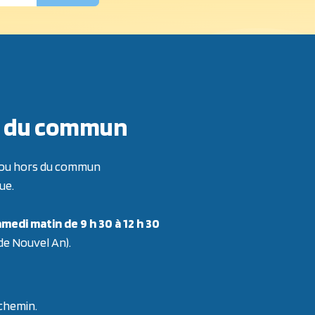
ors du commun
re ou hors du commun
ue.
medi matin de 9 h 30 à 12 h 30
 de Nouvel An).
 chemin.