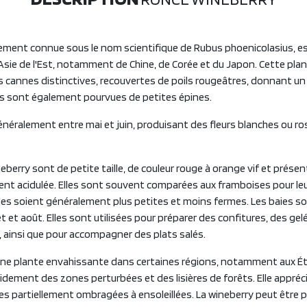
lement connue sous le nom scientifique de Rubus phoenicolasius, e
'Asie de l'Est, notamment de Chine, de Corée et du Japon. Cette plan
es cannes distinctives, recouvertes de poils rougeâtres, donnant un
nes sont également pourvues de petites épines.
généralement entre mai et juin, produisant des fleurs blanches ou 
neberry sont de petite taille, de couleur rouge à orange vif et prés
ent acidulée. Elles sont souvent comparées aux framboises pour leu
elles soient généralement plus petites et moins fermes. Les baies 
illet et août. Elles sont utilisées pour préparer des confitures, des ge
, ainsi que pour accompagner des plats salés.
une plante envahissante dans certaines régions, notamment aux Éta
idement des zones perturbées et des lisières de forêts. Elle appréci
nes partiellement ombragées à ensoleillées. La wineberry peut être 