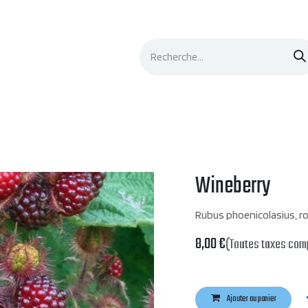
Événements
Documentation
Contacts
Wineberry
Rubus phoenicolasius, r
8,00
€
(Toutes taxes com
Ajouter au panier