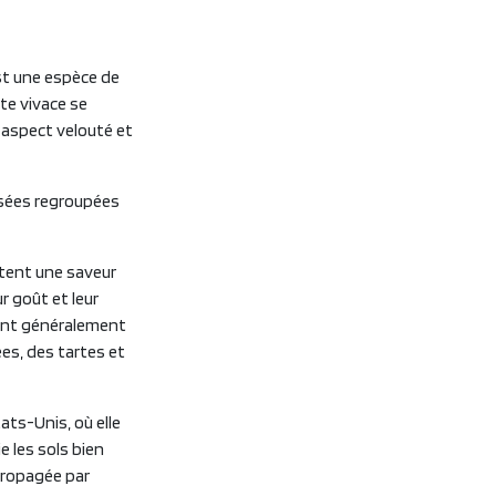
st une espèce de
te vivace se
 aspect velouté et
rosées regroupées
entent une saveur
r goût et leur
sont généralement
lées, des tartes et
ts-Unis, où elle
e les sols bien
propagée par