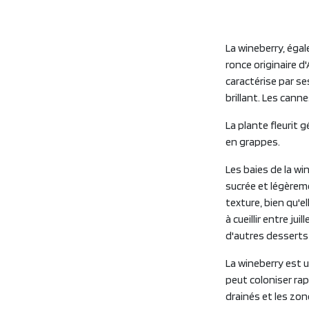
La wineberry, éga
ronce originaire d
caractérise par s
brillant. Les can
La plante fleurit 
en grappes.
Les baies de la wi
sucrée et légèrem
texture, bien qu'
à cueillir entre ju
d'autres desserts
La wineberry est 
peut coloniser rap
drainés et les zo