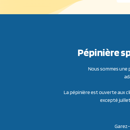
Pépinière sp
Nous sommes une pép
ad
La pépinière est ouverte aux cl
excepté juille
Garez-v