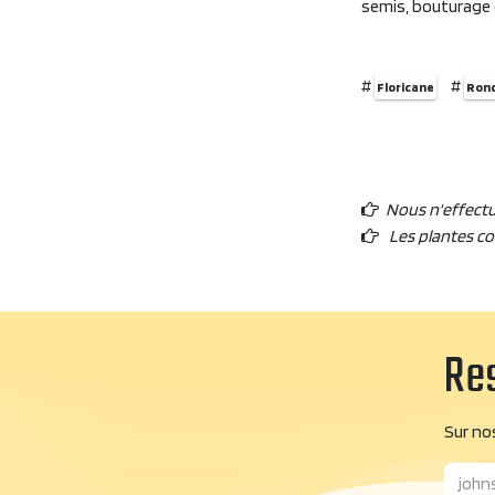
semis, bouturage o
#
#
Floricane
Ronc
Nous n'effect
Les plantes c
Res
Sur nos