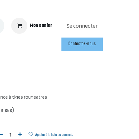
Mon panier
Se connecter
Contactez-nous
once à tiges rougeatres
prises)
Ajouter à la liste de souhaits