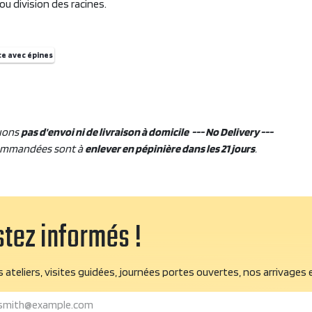
u division des racines.
e avec épines
uons
pas d'envoi ni de livraison à domicile --- No Delivery ---
ommandées sont à
enlever en pépinière dans les 21 jours
.
tez informés !
 ateliers, visites guidées, journées portes ouvertes, nos arrivages 