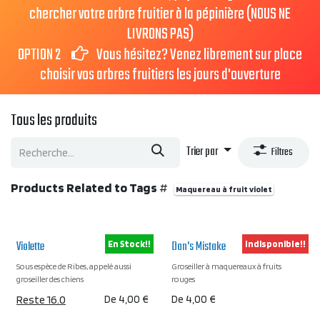
chercher votre arbre fruitier à la pépinière (NOUS NE
LIVRONS PAS)
OPTION 2
Vous hésitez? Venez librement sur place
choisir vos arbres fruitiers les jours d'ouverture
Tous les produits
Trier par
Filtres
Products Related to Tags
#
Maquereau à fruit violet
Violette
Dan's Mistake
En Stock!!
Indisponible!!
Sous espèce de Ribes, appelé aussi
Groseiller à maquereaux à fruits
groseiller des chiens
rouges
Reste 16.0
De
4,00
€
De
4,00
€