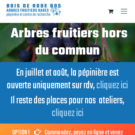
Se rendre au contenu
Arbres fruitiers hors
du commun
En juillet et août, la pépinière est
ouverte uniquement sur rdv,
cliquez ici
Il reste des places pour nos ateliers,
cliquez ici
OPTION 1
Commandez, payez en ligne et venez