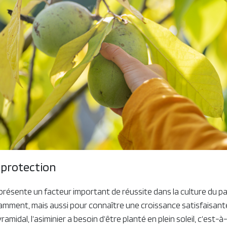
 protection
eprésente un facteur important de réussite dans la culture du p
damment, mais aussi pour connaître une croissance satisfaisant
midal, l’asiminier a besoin d’être planté en plein soleil, c’est-à