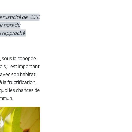
rusticité de -25°C
er hors du
 rapproché.
u, sous la canopée
is, il est important
 avec son habitat
la fructification.
e quoi les chances de
commun.