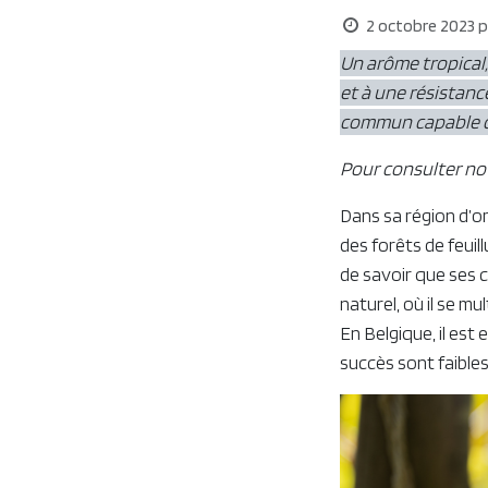
2 octobre 2023
p
Un arôme tropical,
et à une résistance
commun capable d
Pour consulter notr
Dans sa région d’or
des forêts de feuil
de savoir que ses 
naturel, où il se m
En Belgique, il est 
succès sont faible