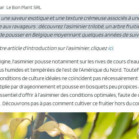
ar
Le Bon Plant SRL
 une saveur exotique et une texture crémeuse associés à une 
 aux ravageurs : découvrez l'asiminier trilobé, un arbre fruiti
e pousser en Belgique moyennant quelques années de suivi
e article d'introduction sur l'asiminier, cliquez
ici
.
igine, l'asiminier pousse notamment sur les rives de cours d’ea
lus humides et tempérées de l’est de l’Amérique du Nord. Toutefo
conditions de culture idéales ne coïncident pas nécessairement
ultiplie par drageonnement et pousse en bosquets peu propices à 
essentiel d’offrir à l’asiminier des conditions optimales, faute d
s. Découvrons pas à pas comment cultiver ce fruitier hors du 