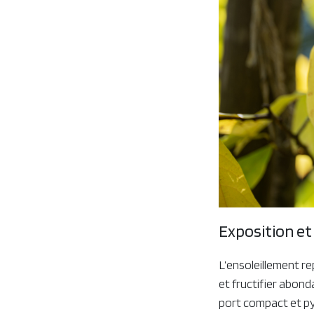
Exposition et
L’ensoleillement r
et fructifier abon
port compact et pyra