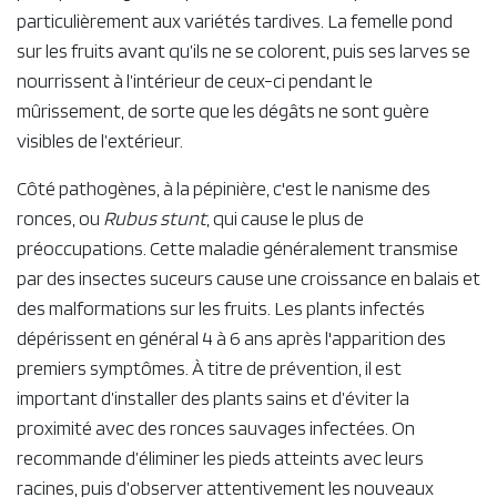
éviter de blesser les tiges ;
tailler bien à ras de la souche ;
éviter les excès d’humidité ;
éviter les apports trop azotés (fumier non
décomposé).
Le moucheron asiatique
Drosophila suzukii
représente le
principal ravageur en production et s’attaque tout
particulièrement aux variétés tardives. La femelle pond
sur les fruits avant qu’ils ne se colorent, puis ses larves se
nourrissent à l’intérieur de ceux-ci pendant le
mûrissement, de sorte que les dégâts ne sont guère
visibles de l’extérieur.
Côté pathogènes, à la pépinière, c'est le nanisme des
ronces, ou
Rubus stunt
, qui cause le plus de
préoccupations. Cette maladie généralement transmise