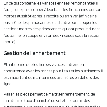
garder qu'environ 20 tiges vigoureuses par mètre de ligne.
Il est recommandé de contenir régulièrement le
drageonnement des variétés érigées en tondant ou en
coupant les tiges qui poussent en dehors de la haie.
Exemple de taille de ronces au port érigé
En ce qui concerne les variétés érigées
remontantes
, il
faut, d’une part, couper à leur base les floricannes qui sont
mortes aussitôt après la récolte ou en hiver (afin de ne
pas abîmer les primocannes) et, d’autre part, couper les
sections mortes des primocannes qui ont produit durant
l’automne (on coupe environ deux nœuds sous la section
morte)..
Gestion de l’enherbement