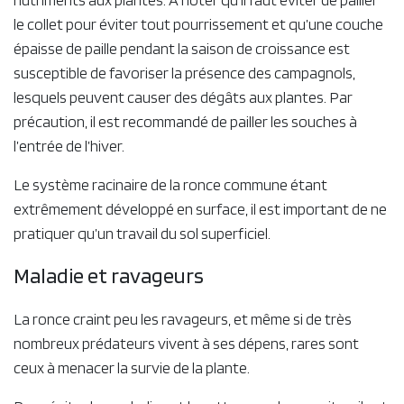
Étant donné que les herbes vivaces entrent en
concurrence avec les ronces pour l'eau et les nutriments, il
est important de maintenir ces premières en dehors des
lignes.
Pailler les pieds permet de maîtriser l’enherbement, de
maintenir le taux d’humidité du sol et de fournir des
nutriments aux plantes. À noter qu’il faut éviter de pailler
le collet pour éviter tout pourrissement et qu’une couche
épaisse de paille pendant la saison de croissance est
susceptible de favoriser la présence des campagnols,
lesquels peuvent causer des dégâts aux plantes. Par
précaution, il est recommandé de pailler les souches à
l’entrée de l’hiver.
Le système racinaire de la ronce commune étant
extrêmement développé en surface, il est important de ne