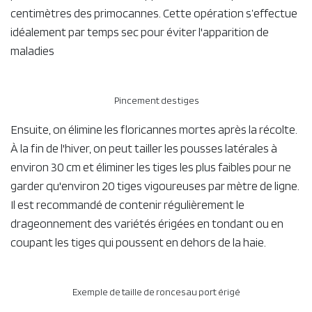
En ce qui concerne les variétés
érigées
, on peut pincer les
primocannes pendant la saison de croissance afin de
favoriser les pousses latérales (qui porteront des fruits
l’année suivante) et de fortifier les primocannes, ce qui
multipliera la récolte et de facilitera la conduite de la
plante. Il s’agit de couper entre les doigts les jeunes
pousses tendres afin de supprimer les 5 à 10 premiers
centimètres des primocannes. Cette opération s’effectue
idéalement par temps sec pour éviter l'apparition de
maladies
Pincement des tiges
Ensuite, on élimine les floricannes mortes après la récolte.
À la fin de l'hiver, on peut tailler les pousses latérales à
environ 30 cm et éliminer les tiges les plus faibles pour ne