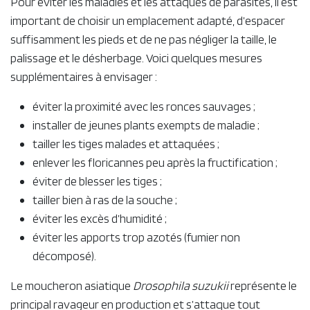
pratiquer qu’un travail du sol superficiel.
Maladie et ravageurs
La ronce craint peu les ravageurs, et même si de très
nombreux prédateurs vivent à ses dépens, rares sont
ceux à menacer la survie de la plante.
Pour éviter les maladies et les attaques de parasites, il est
important de choisir un emplacement adapté, d’espacer
suffisamment les pieds et de ne pas négliger la taille, le
palissage et le désherbage. Voici quelques mesures
supplémentaires à envisager :
éviter la proximité avec les ronces sauvages ;
installer de jeunes plants exempts de maladie ;
tailler les tiges malades et attaquées ;
enlever les floricannes peu après la fructification ;