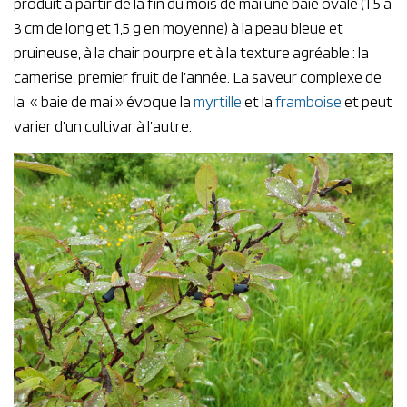
produit à partir de la fin du mois de mai une baie ovale (1,5 à
3 cm de long et 1,5 g en moyenne) à la peau bleue et
pruineuse, à la chair pourpre et à la texture agréable : la
camerise, premier fruit de l’année. La saveur complexe de
la « baie de mai » évoque la
myrtille
et la
framboise
et peut
varier d’un cultivar à l’autre.