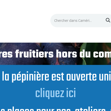
Événements
Documentation
Contacts
es fruitiers hors du c
t, la pépinière est ouverte u
cliquez ici