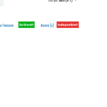
Nom (A-Z)
Trier par:
ue Treasure
Aurora (c)
En Stock!!
Indisponible!!
iété de camerisier tardif
Excellente variété de camerisier.
Super saveur
ste 6.0
De
12,90
€
De
12,50
€
Ajouter à la liste de souhaits
Ajouter à la liste de souhaits
ney Bee
Indigo Gem
Indisponible!!
Indisponible!!
erisier à maturité des fruits
Variété canadienne de
s tardive
camerisier
e
12,50
€
De
12,50
€
Ajouter à la liste de souhaits
Ajouter à la liste de souhaits
ij Utes
Vostorg
Indisponible!!
Indisponible!!