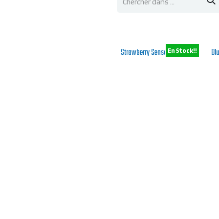
Strawberry Sensation
Bl
En Stock!!
Variété mi saison de camerisier
Var
Reste 4.0
De
9,90
€
Re
Ajouter à la liste de souhaits
Boreal Beast
Ho
Indisponible!!
Variété tardive de camerisier
Cam
plu
De
12,50
€
D
Ajouter à la liste de souhaits
Jugana
Sin
Indisponible!!