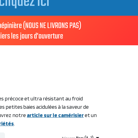
cliquez ici
 pépinière (NOUS NE LIVRONS PAS)
iers les jours d'ouverture
rès précoce et ultra résistant au froid
es petites baies acidulées à la saveur de
ouvrez notre
article sur le camérisier
et un
riétés
.