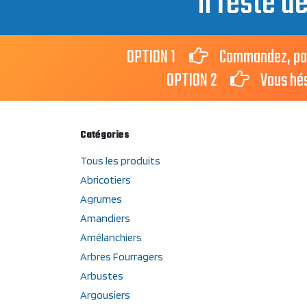
Il reste d
OPTION 1
Commandez, payez 
OPTION 2
Vous hésit
Catégories
Tous les produits
Abricotiers
Agrumes
Amandiers
Amélanchiers
Arbres Fourragers
Arbustes
Argousiers