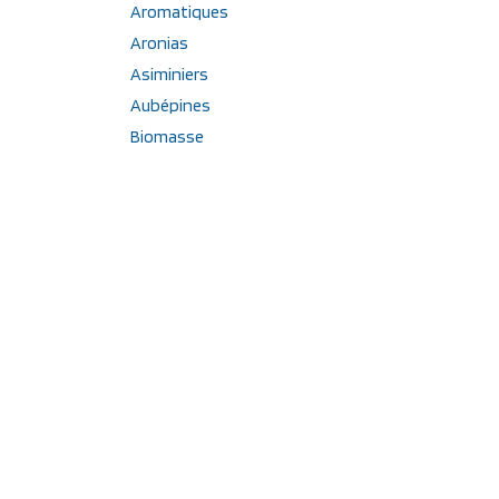
Aromatiques
Aronias
Asiminiers
Aubépines
Biomasse
Camérisiers
Casseilliers
Cassissiers
Cerisiers
Cerisiers nains
Châtaigners
Cognassiers
Compost
Cormiers
Cornouillers
Feijoas