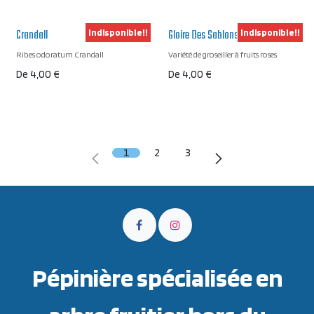
Crandall
Gloire Des Sablons
Indisponible!!
Indisponible!!
Ribes odoratum Crandall
Variété de groseiller à fruits roses
De
4,00
€
De
4,00
€
1
2
3
Pépinière spécialisée en