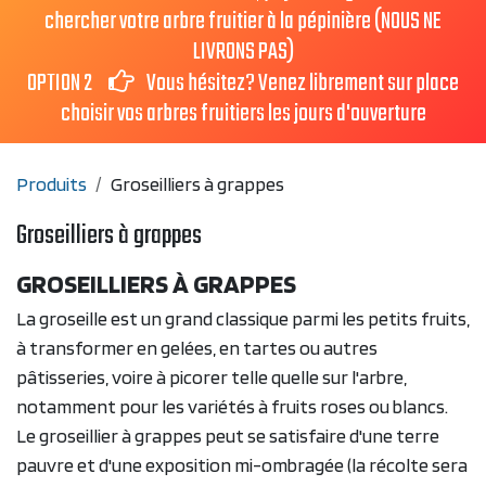
chercher votre arbre fruitier à la pépinière (NOUS NE
LIVRONS PAS)
OPTION 2
Vous hésitez? Venez librement sur place
choisir vos arbres fruitiers les jours d'ouverture
Produits
Groseilliers à grappes
Groseilliers à grappes
GROSEILLIERS À GRAPPES
La groseille est un grand classique parmi les petits fruits,
à transformer en gelées, en tartes ou autres
pâtisseries, voire à picorer telle quelle sur l'arbre,
notamment pour les variétés à fruits roses ou blancs.
Le groseillier à grappes peut se satisfaire d'une terre
pauvre et d'une exposition mi-ombragée (la récolte sera