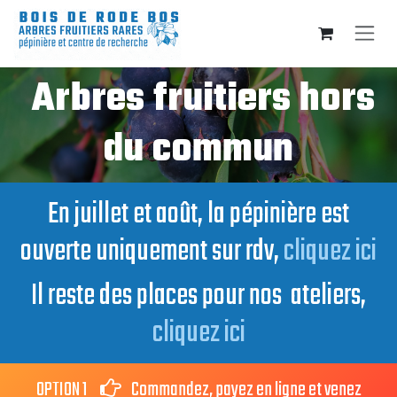
Se rendre au contenu
Arbres fruitiers hors
du commun
En juillet et août, la pépinière est
ouverte uniquement sur rdv,
cliquez ici
Il reste des places pour nos ateliers,
cliquez ici
OPTION 1
Commandez, payez en ligne et venez