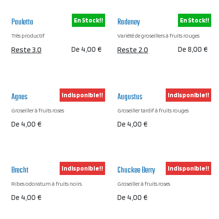
Pauletta
Rodeney
En Stock!!
En Stock!!
Très productif
Variété de groseillers à fruits rouges
Reste 3.0
De
4,00
€
Reste 2.0
De
8,00
€
Agnes
Augustus
Indisponible!!
Indisponible!!
Groseiller à fruits roses
Groseiller tardif à fruits rouges
De
4,00
€
De
4,00
€
Brecht
Chuckee Berry
Indisponible!!
Indisponible!!
Ribes odoratum à fruits noirs
Groseiller à fruits roses
De
4,00
€
De
4,00
€