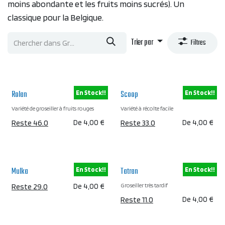
moins abondante et les fruits moins sucrés). Un
classique pour la Belgique.
Trier par
Filtres
Rolan
Scoop
En Stock!!
En Stock!!
Variété de groseiller à fruits rouges
Variété à récolte facile
Reste 46.0
De
4,00
€
Reste 33.0
De
4,00
€
Mulka
Tatran
En Stock!!
En Stock!!
Groseiller très tardif
Reste 29.0
De
4,00
€
Reste 11.0
De
4,00
€