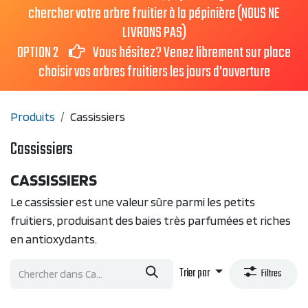
chercher votre arbre fruitier à la pépinière (NOUS NE
LIVRONS PAS)
OPTION 2
Vous hésitez? Venez librement sur place
choisir vos arbres fruitiers les jours d'ouverture
Produits
Cassissiers
Cassissiers
CASSISSIERS
Le cassissier est une valeur sûre parmi les petits
fruitiers, produisant des baies très parfumées et riches
en antioxydants.
Trier par
Filtres