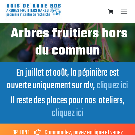
Se rendre au contenu
Arbres fruitiers hors
du commun
En juillet et août, la pépinière est
ouverte uniquement sur rdv,
cliquez ici
Il reste des places pour nos ateliers,
cliquez ici
OPTION 1
Commandez, payez en ligne et venez