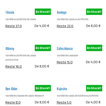
Titania
Andega
En Stock!!
En Stock!!
Variété autofertile de cassis
Variété de cassis autorfertile.
Reste 37.0
De
4,00
€
Reste 23.0
De
8,00
€
Albany
Coïncidence
En Stock!!
En Stock!!
Variété autofertile de cassis
Variété de cassissier
productive
Reste 15.0
De
4,00
€
Reste 16.0
De
8,00
€
Ben Alder
Ksjusha
En Stock!!
En Stock!!
Variété écossaise de cassis résistant
Variété de cassis de Sibérie autofertile
Reste 8.0
De
8,00
€
Reste 5.0
De
4,00
€