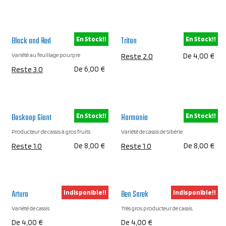
Black and Red
Triton
En Stock!!
En Stock!!
Variété au feuillage pourpre
Reste 2.0
De
4,00
€
Reste 3.0
De
6,00
€
Boskoop Giant
Harmonia
En Stock!!
En Stock!!
Producteur de cassis à gros fruits
Variété de cassis de Sibérie
Reste 1.0
De
8,00
€
Reste 1.0
De
8,00
€
Arturo
Ben Sarek
Indisponible!!
Indisponible!!
Variété de cassis
Très gros producteur de cassis.
De
4,00
€
De
4,00
€