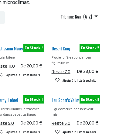
n microclimat.
Nom (A-Z)
Trier par:
stissimo Morena
Desert King
En Stock!!
En Stock!!
uier bifère
Figuier bifère abondant en
figues fleurs
ste 11.0
De
20,00
€
Reste 7.0
De
28,00
€
Ajouter à la liste de souhaits
Ajouter à la liste de souhaits
ernyj Lebed
Lsu Scott's Yellow
En Stock!!
En Stock!!
uier d'Ukraine unifère avec
Figue américaine à la saveur
ndance de petites figues
miel
ste 5.0
De
20,00
€
Reste 5.0
De
20,00
€
Ajouter à la liste de souhaits
Ajouter à la liste de souhaits