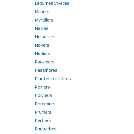
Légumes Vivaces
Muriers
Myrtillers
Nashis
Noisetiers
Noyers
Néfliers
Pacaniers
Passiflores
Plantes mellifères
Poiriers
Poivriers
Pommiers
Pruniers
Pêchers
Rhubarbes