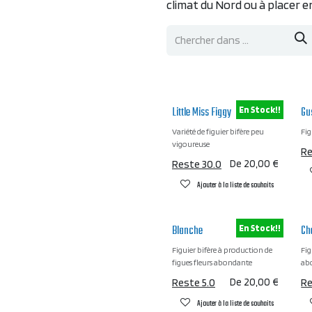
climat du Nord ou à placer e
Little Miss Figgy
Gu
En Stock!!
Variété de figuier bifère peu
Fig
vigoureuse
Re
Reste 30.0
De
20,00
€
Ajouter à la liste de souhaits
Blanche
Ch
En Stock!!
Figuier bifère à production de
Fig
figues fleurs abondante
abo
Reste 5.0
De
20,00
€
Re
Ajouter à la liste de souhaits