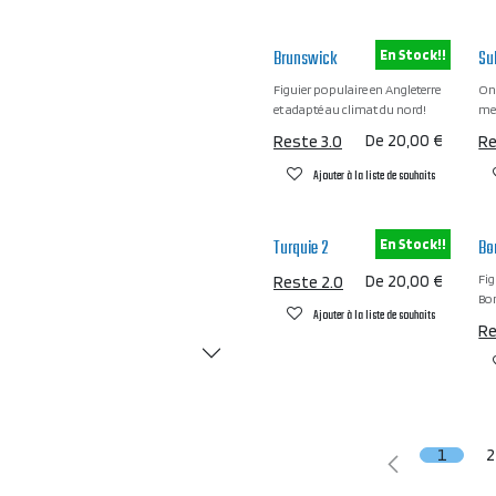
Brunswick
Su
En Stock!!
Figuier populaire en Angleterre
On 
et adapté au climat du nord!
mei
Reste 3.0
De
20,00
€
Re
Ajouter à la liste de souhaits
Turquie 2
Bo
En Stock!!
Fig
Reste 2.0
De
20,00
€
Bo
Ajouter à la liste de souhaits
Re
1
2