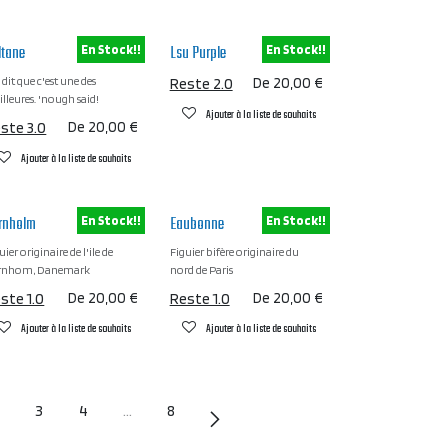
ltane
Lsu Purple
En Stock!!
En Stock!!
dit que c'est une des
Reste 2.0
De
20,00
€
lleures. 'nough said!
Ajouter à la liste de souhaits
ste 3.0
De
20,00
€
Ajouter à la liste de souhaits
rnholm
Eaubonne
En Stock!!
En Stock!!
uier originaire de l'ile de
Figuier bifère originaire du
rnhom, Danemark
nord de Paris
ste 1.0
De
20,00
€
Reste 1.0
De
20,00
€
Ajouter à la liste de souhaits
Ajouter à la liste de souhaits
3
4
…
8