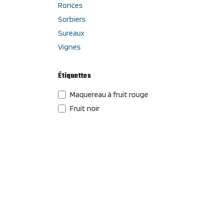
Ronces
Sorbiers
Sureaux
Vignes
Étiquettes
Maquereau à fruit rouge
Fruit noir
PVNA
Diospyros kaki
Groseiller à fruit blanc
Raisin bleu foncé
Vigne mi-saison
Vigne résistante
Saveur muscat
Figuier bifère