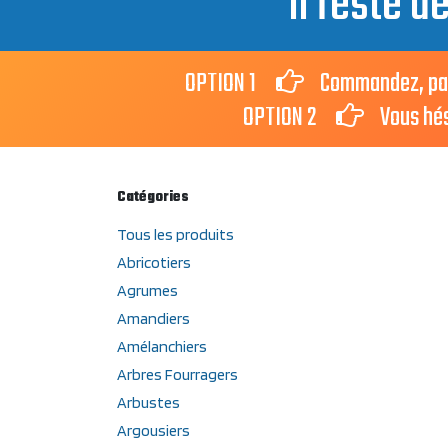
Il reste d
OPTION 1
Commandez, payez 
OPTION 2
Vous hésit
Catégories
Tous les produits
Abricotiers
Agrumes
Amandiers
Amélanchiers
Arbres Fourragers
Arbustes
Argousiers