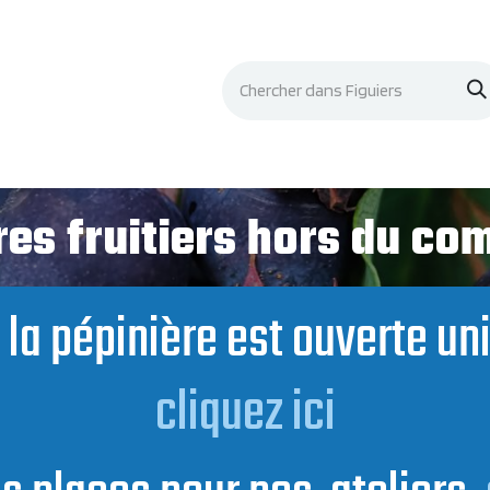
Événements
Documentation
Contacts
es fruitiers hors du c
t, la pépinière est ouverte u
cliquez ici