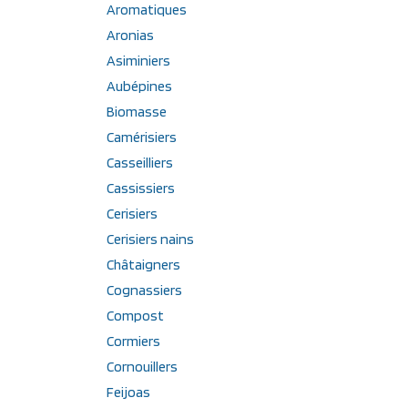
Aromatiques
Aronias
Asiminiers
Aubépines
Biomasse
Camérisiers
Casseilliers
Cassissiers
Cerisiers
Cerisiers nains
Châtaigners
Cognassiers
Compost
Cormiers
Cornouillers
Feijoas