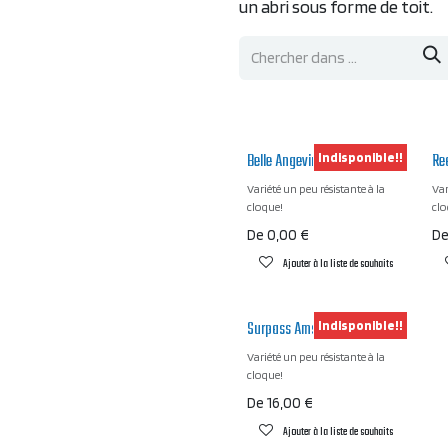
un abri sous forme de toit.
Belle Angevine
Re
Indisponible!!
Variété un peu résistante à la
Var
cloque!
clo
De
0,00
€
D
Ajouter à la liste de souhaits
Surpass Amsden
Indisponible!!
Variété un peu résistante à la
cloque!
De
16,00
€
Ajouter à la liste de souhaits