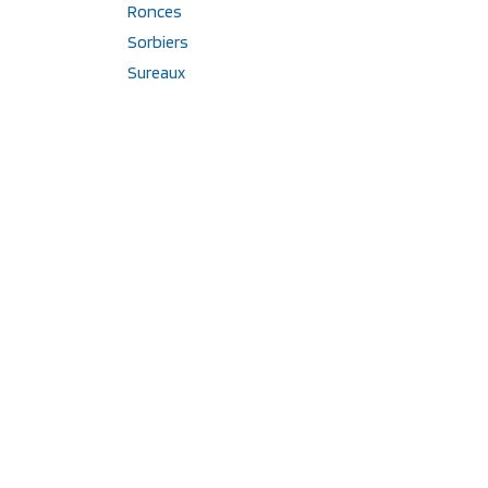
Ronces
Sorbiers
Sureaux
Vignes
Étiquettes
Maquereau à fruit rouge
Fruit noir
PVNA
Diospyros kaki
Groseiller à fruit blanc
Raisin bleu foncé
Vigne mi-saison
Vigne résistante
Saveur muscat
Figuier bifère