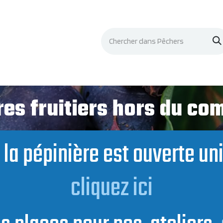
Événements
Documentation
Contacts
es fruitiers hors du c
t, la pépinière est ouverte u
cliquez ici