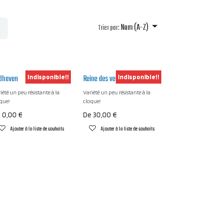
Nom (A-Z)
Trier par:
dhaven
Reine des vergers
Indisponible!!
Indisponible!!
iété un peu résistante à la
Variété un peu résistante à la
que!
cloque!
e
0,00
€
De
30,00
€
Ajouter à la liste de souhaits
Ajouter à la liste de souhaits