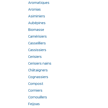
Aromatiques
Aronias
Asiminiers
Aubépines
Biomasse
Camérisiers
Casseilliers
Cassissiers
Cerisiers
Cerisiers nains
Châtaigners
Cognassiers
Compost
Cormiers
Cornouillers
Feijoas