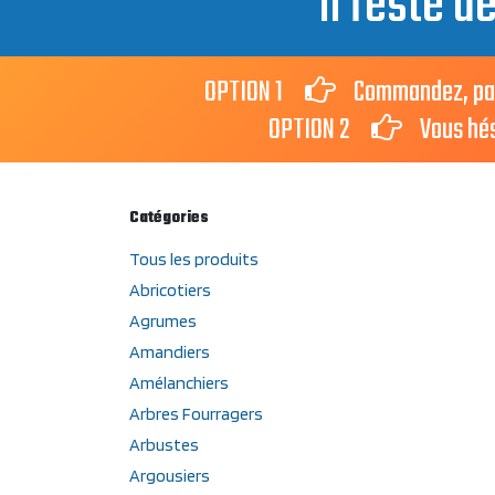
Il reste d
OPTION 1
Commandez, payez 
OPTION 2
Vous hésit
Catégories
Tous les produits
Abricotiers
Agrumes
Amandiers
Amélanchiers
Arbres Fourragers
Arbustes
Argousiers