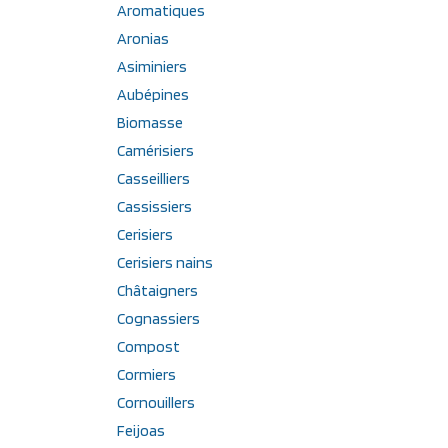
Aromatiques
Aronias
Asiminiers
Aubépines
Biomasse
Camérisiers
Casseilliers
Cassissiers
Cerisiers
Cerisiers nains
Châtaigners
Cognassiers
Compost
Cormiers
Cornouillers
Feijoas