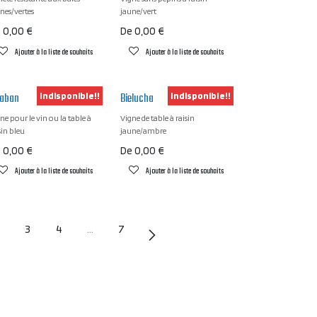
nes/vertes
jaune/vert
e
0,00
€
De
0,00
€
Ajouter à la liste de souhaits
Ajouter à la liste de souhaits
taban
Bielucha
Indisponible!!
Indisponible!!
ne pour le vin ou la table à
Vigne de table à raisin
sin bleu
jaune/ambre
e
0,00
€
De
0,00
€
Ajouter à la liste de souhaits
Ajouter à la liste de souhaits
3
4
…
7