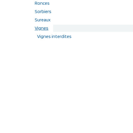
Ronces
Sorbiers
Sureaux
Vignes
Vignes interdites
Étiquettes
Maquereau à fruit rouge
Fruit noir
PVNA
Diospyros kaki
Groseiller à fruit blanc
Raisin bleu foncé
Vigne mi-saison
Vigne résistante