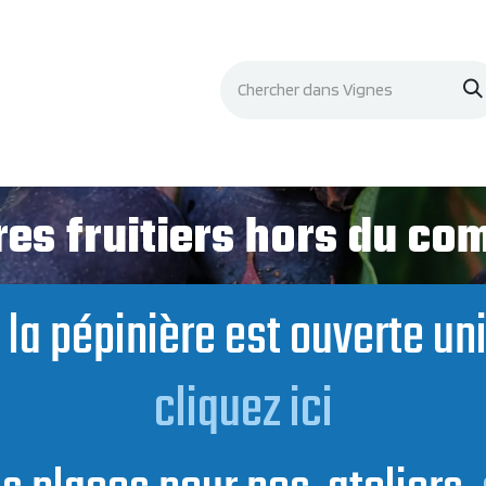
Événements
Documentation
Contacts
es fruitiers hors du c
t, la pépinière est ouverte u
cliquez ici