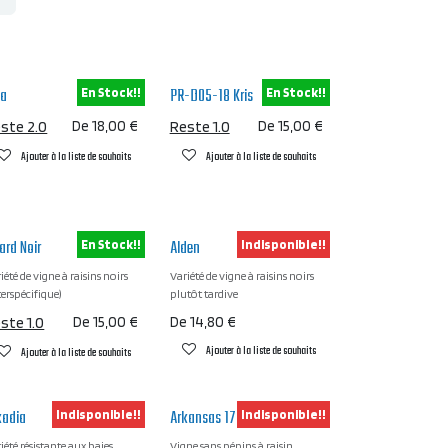
da
PR-D05-18 Kris
En Stock!!
En Stock!!
ste 2.0
De
18,00
€
Reste 1.0
De
15,00
€
Ajouter à la liste de souhaits
Ajouter à la liste de souhaits
lard Noir
Alden
En Stock!!
Indisponible!!
iété de vigne à raisins noirs
Variété de vigne à raisins noirs
terspécifique)
plutôt tardive
ste 1.0
De
15,00
€
De
14,80
€
Ajouter à la liste de souhaits
Ajouter à la liste de souhaits
kadia
Arkansas 1704
Indisponible!!
Indisponible!!
iété résistante aux baies
Vigne sans pépins à raisin