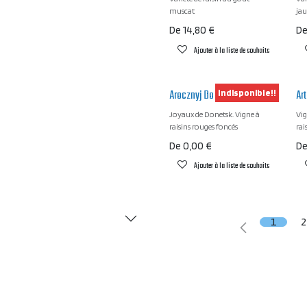
muscat
jau
De
14,80
€
D
Ajouter à la liste de souhaits
Arocznyj Donieckij
Ar
Indisponible!!
Joyaux de Donetsk. Vigne à
Vig
raisins rouges foncés
rai
De
0,00
€
D
Ajouter à la liste de souhaits
1
2