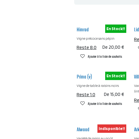
Himrod
Li
En Stock!!
Vigne précoce sans pépin
Re
Reste 8.0
De
20,00
€
Ajouter à la liste de souhaits
Prima (v)
Vil
En Stock!!
Vigne de table à raisins noirs
Var
(in
Reste 1.0
De
15,00
€
Re
Ajouter à la liste de souhaits
Alwood
Ar
Indisponible!!
Variété de raisin au goût
Var