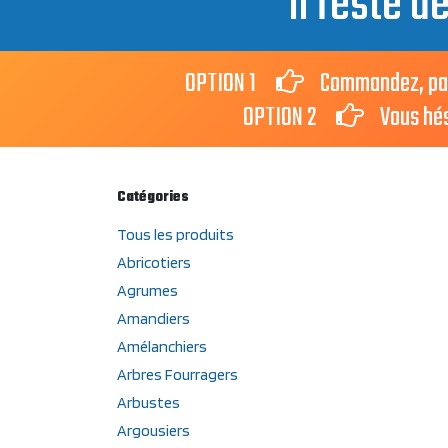
Il reste d
OPTION 1
Commandez, payez 
OPTION 2
Vous hésit
Catégories
Tous les produits
Abricotiers
Agrumes
Amandiers
Amélanchiers
Arbres Fourragers
Arbustes
Argousiers