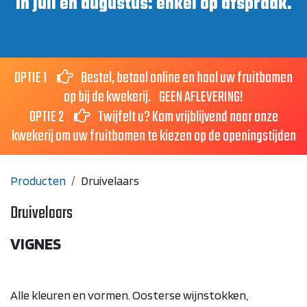
In juli en augustus: enkel op afspraak.
OPTIE 1
Bestel, betaal online en haal uw fruitbomen
op bij de kwekerij. GEEN AFLEVERING!
OPTIE 2
Twijfelt u? Kom vrijblijvend naar onze
kwekerij om uw fruitbomen te kiezen op de openingstijden
Producten
Druivelaars
Druivelaars
VIGNES
Alle kleuren en vormen. Oosterse wijnstokken,