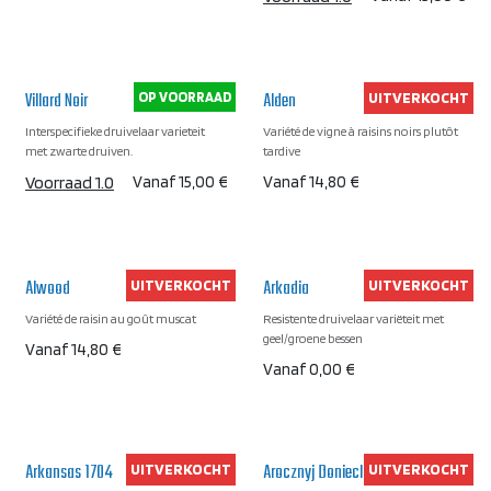
Villard Noir
Alden
OP VOORRAAD
UITVERKOCHT
Interspecifieke druivelaar varieteit
Variété de vigne à raisins noirs plutôt
met zwarte druiven.
tardive
Voorraad 1.0
Vanaf
15,00
€
Vanaf
14,80
€
Alwood
Arkadia
UITVERKOCHT
UITVERKOCHT
Variété de raisin au goût muscat
Resistente druivelaar variëteit met
geel/groene bessen
Vanaf
14,80
€
Vanaf
0,00
€
Arkansas 1704
Arocznyj Donieckij
UITVERKOCHT
UITVERKOCHT