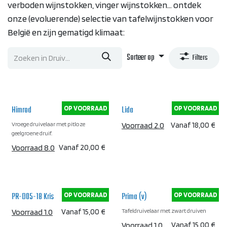
verboden wijnstokken, vinger wijnstokken... ontdek
onze (evoluerende) selectie van tafelwijnstokken voor
België en zijn gematigd klimaat:
Sorteer op
Filters
Himrod
Lida
OP VOORRAAD
OP VOORRAAD
Vroege druivelaar met pitloze
Voorraad 2.0
Vanaf
18,00
€
geelgroene druif.
Voorraad 8.0
Vanaf
20,00
€
PR-D05-18 Kris
Prima (v)
OP VOORRAAD
OP VOORRAAD
Tafeldruivelaar met zwart druiven
Voorraad 1.0
Vanaf
15,00
€
Voorraad 1.0
Vanaf
15,00
€