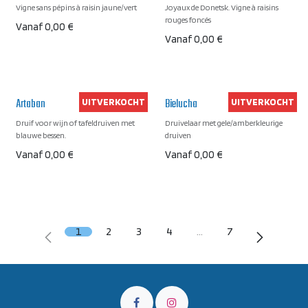
Vigne sans pépins à raisin jaune/vert
Joyaux de Donetsk. Vigne à raisins
rouges foncés
Vanaf
0,00
€
Vanaf
0,00
€
Artaban
Bielucha
UITVERKOCHT
UITVERKOCHT
Druif voor wijn of tafeldruiven met
Druivelaar met gele/amberkleurige
blauwe bessen.
druiven
Vanaf
0,00
€
Vanaf
0,00
€
1
2
3
4
…
7