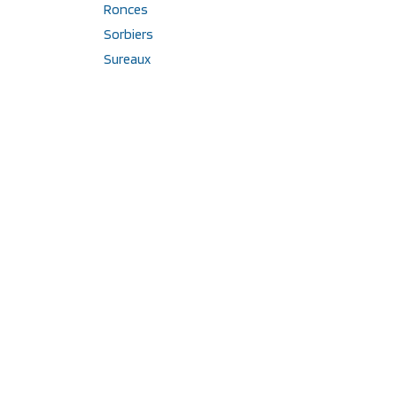
Ronces
Sorbiers
Sureaux
Vignes
Étiquettes
Maquereau à fruit rouge
Fruit noir
PVNA
Diospyros kaki
Groseiller à fruit blanc
Raisin bleu foncé
Vigne mi-saison
Vigne résistante
Saveur muscat
Figuier bifère