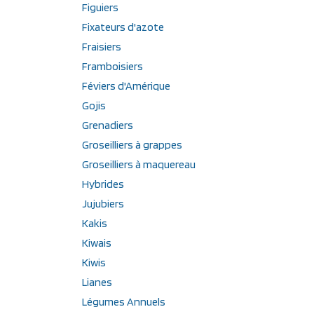
Figuiers
Fixateurs d'azote
Fraisiers
Framboisiers
Féviers d'Amérique
Gojis
Grenadiers
Groseilliers à grappes
Groseilliers à maquereau
Hybrides
Jujubiers
Kakis
Kiwais
Kiwis
Lianes
Légumes Annuels