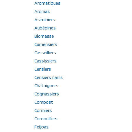
Aromatiques
Aronias
Asiminiers
Aubépines
Biomasse
Camérisiers
Casseilliers
Cassissiers
Cerisiers
Cerisiers nains
Châtaigners
Cognassiers
Compost
Cormiers
Cornouillers
Feijoas