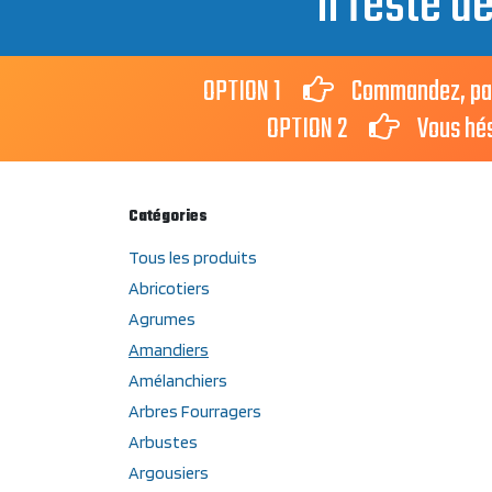
Il reste d
OPTION 1
Commandez, payez 
OPTION 2
Vous hésit
Catégories
Tous les produits
Abricotiers
Agrumes
Amandiers
Amélanchiers
Arbres Fourragers
Arbustes
Argousiers