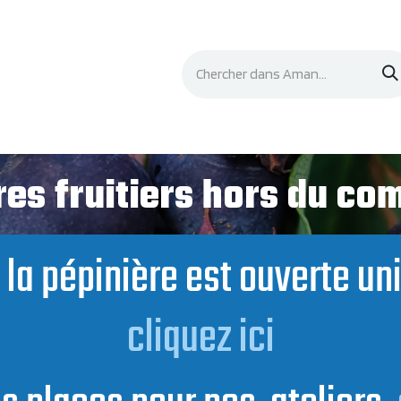
Événements
Documentation
Contacts
es fruitiers hors du c
t, la pépinière est ouverte u
cliquez ici