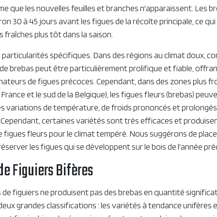
 que les nouvelles feuilles et branches n'apparaissent. Les b
n 30 à 45 jours avant les figues de la récolte principale, ce qu
 fraîches plus tôt dans la saison.
particularités spécifiques. Dans des régions au climat doux, co
e de brebas peut être particulièrement prolifique et fiable, offra
mateurs de figues précoces. Cependant, dans des zones plus f
 France et le sud de la Belgique), les figues fleurs (brebas) peu
es variations de température, de froids prononcés et prolongés, 
. Cependant, certaines variétés sont très efficaces et produise
 figues fleurs pour le climat tempéré. Nous suggérons de placer 
éserver les figues qui se développent sur le bois de l'année pr
de Figuiers Bifères
 de figuiers ne produisent pas des brebas en quantité significat
deux grandes classifications : les variétés à tendance unifères e