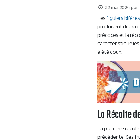
22 mai 2024
par
Les
figuiers bifères
produisent deux réc
précoces et la récol
caractéristique le
à été doux.
La Récolte d
La première récolte
précédente. Ces fr