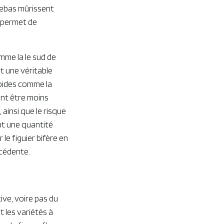
rebas mûrissent
i permet de
mme la le sud de
nt une véritable
roides comme la
vent être moins
ainsi que le risque
nt une quantité
le figuier bifère en
écédente.
ive, voire pas du
t les variétés à