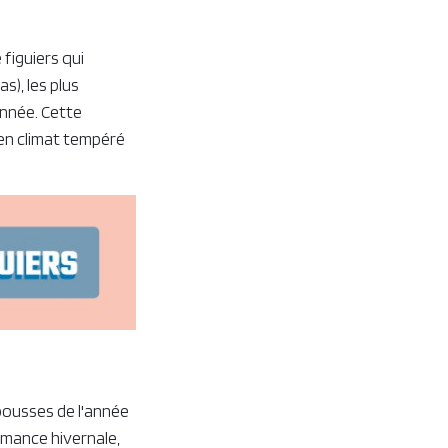
figuiers qui
s), les plus
'année. Cette
 en climat tempéré
 pousses de l'année
rmance hivernale,