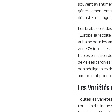
souvent avant même
généralement enviro
déguster des figues
Les brebas ont des 
l'Europe, la récolt
aubaine pour les a
zone 7A (nord de la
fiables en raison d
de gelées tardives
non négligeables de
microclimat pour pr
Les Variétés 
Toutes les variétés
tout. On distingue 