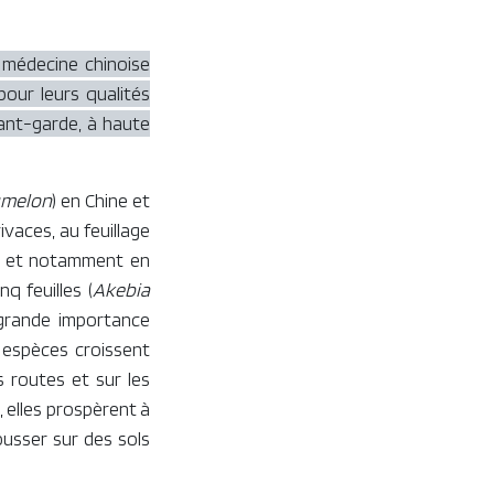
n médecine chinoise
pour leurs qualités
vant-garde, à haute
melon
) en Chine
et
ivaces, au feuillage
t, et notamment en
nq feuilles (
Akebia
 grande importance
 espèces croissent
s routes et sur les
, elles prospèrent à
ousser sur des sols