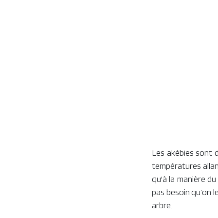
Les akébies sont d
températures allant
qu'à la manière du
pas besoin qu’on l
arbre.