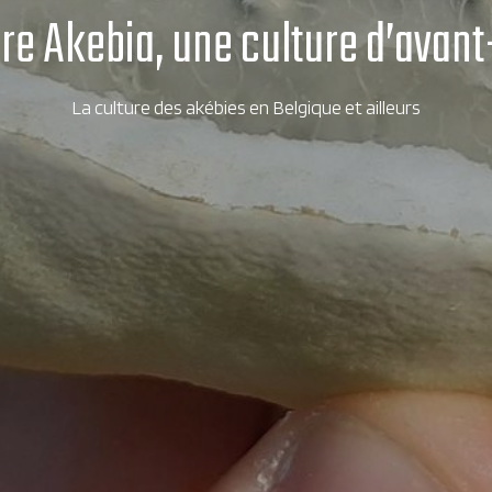
re Akebia, une culture d’avan
La culture des akébies en Belgique et ailleurs