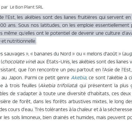
3
par
Le Bon Plant SRL
 de l’Est, les akébies sont des lianes fruitières qui servent e
00 ans. Sous nos latitudes, on les emploie essentiellement 
s même qu’elles ont le potentiel de devenir une culture d’a
et nutritionnelle.
s sauvages », « bananes du Nord » ou « melons d'août » (
aug
 (
chocolate vine
) aux États-Unis, les akébies sont des lianes v
sistant, que l’on rencontre un peu partout en l’Asie de l’Es
t au Japon. Parmi ce petit genre
Akebia
, ce sont l’akébie à ci
ie à trois feuilles (
Akebia trifoliata
) qui présentent la plus
les de s’adapter à toute une diversité d’habitats, ces deux
sière de forêt, dans les forêts arbustives mixtes, le long de
s cours d’eau. Très tolérantes à la chaleur et à la sécheresse
sur les sols limoneux, bien drainés et humides, mais peuvent p