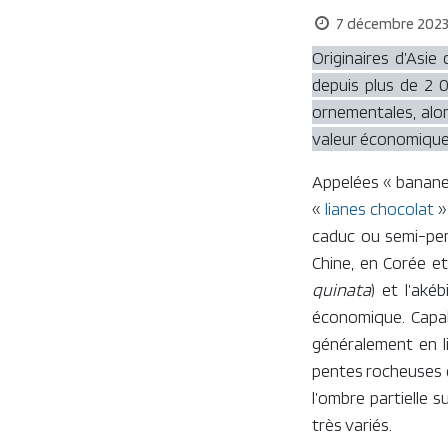
7 décembre 202
Originaires d’Asie
depuis plus de 2 0
ornementales, alor
valeur économique 
Appelées « banane
«
lianes chocolat
»
caduc ou semi-per
Chine, en Corée e
quinata
) et l’akéb
économique. Capab
généralement en li
pentes rocheuses de
l’ombre partielle 
très variés.