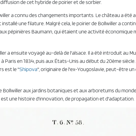
diffusion de cet hybride de poirier et de sorbier.
llwiller a connu des changements importants. Le château a été 
t installé une filature. Malgré cela, le poirier de Bollwiller a cont
x pépinières Baumann, qui étaient une activité économique m
iller a ensuite voyagé au-delà de l'alsace. Il a été introduit au 
e à Paris en 1834, puis aux États-Unis au début du 20ème siècle. L
s est le "
Shipova
", originaire de l'ex-Yougoslavie, peut-être un 
e Bollwiller aux jardins botaniques et aux arboretums du monde e
er est une histoire d'innovation, de propagation et d'adaptation.