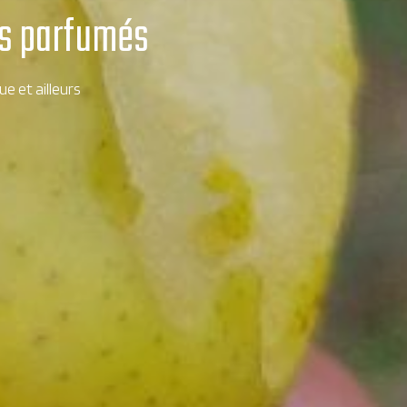
its parfumés
ue et ailleurs