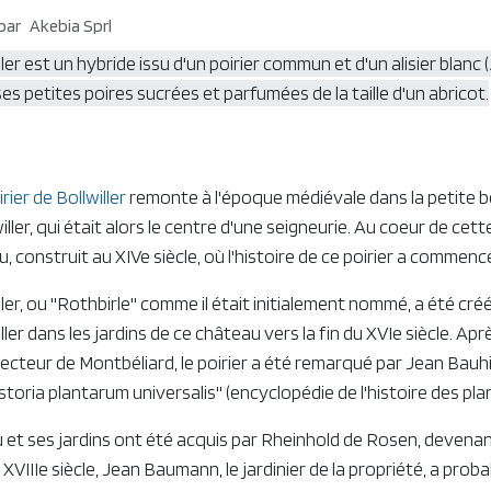
par
Akebia Sprl
ller est un hybride issu d'un poirier commun et d'un alisier blanc (
ses petites poires sucrées et parfumées de la taille d'un abricot.
irier de Bollwiller
remonte à l'époque médiévale dans la petite 
ller, qui était alors le centre d'une seigneurie. Au coeur de cett
, construit au XIVe siècle, où l'histoire de ce poirier a commenc
iller, ou "Rothbirle" comme il était initialement nommé, a été cré
ler dans les jardins de ce château vers la fin du XVIe siècle. Apr
Électeur de Montbéliard, le poirier a été remarqué par Jean Bauhin
storia plantarum universalis" (encyclopédie de l'histoire des pla
u et ses jardins ont été acquis par Rheinhold de Rosen, devena
XVIIIe siècle, Jean Baumann, le jardinier de la propriété, a pro