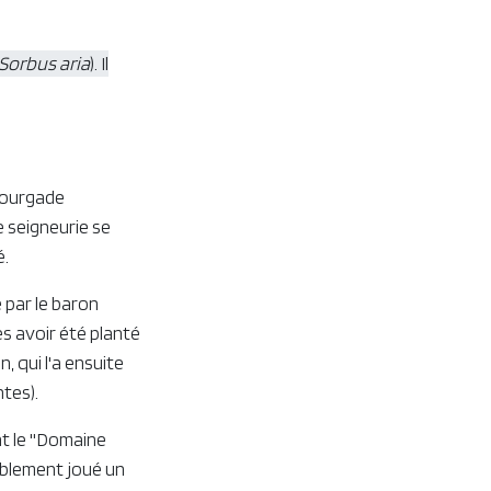
Sorbus aria
). Il
bourgade
e seigneurie se
é.
é par le baron
ès avoir été planté
, qui l'a ensuite
ntes).
nt le "Domaine
bablement joué un