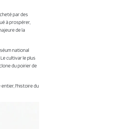
acheté par des
inué à prospérer,
ajeure de la
Muséum national
e cultivar le plus
clone du poirier de
ntier, l'histoire du