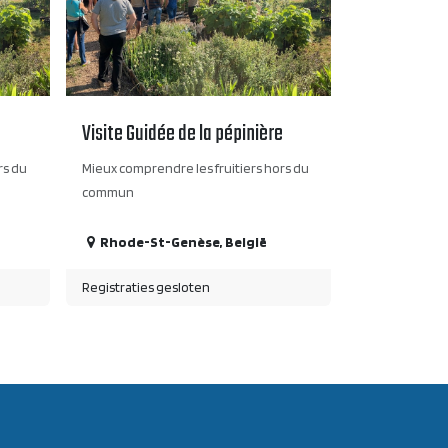
e
Visite Guidée de la pépinière
rs du
Mieux comprendre les fruitiers hors du
commun
Rhode-St-Genèse
,
België
Registraties gesloten