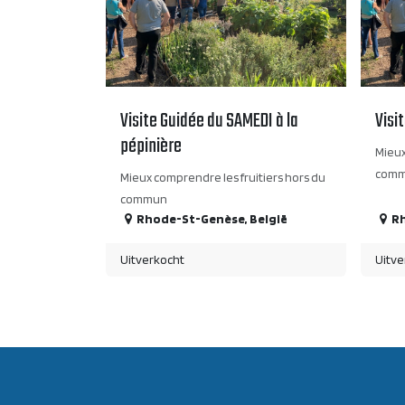
Visite Guidée du SAMEDI à la
Visi
pépinière
Mieux
com
Mieux comprendre les fruitiers hors du
commun
Rhode-St-Genèse
,
België
R
Uitverkocht
Uitve