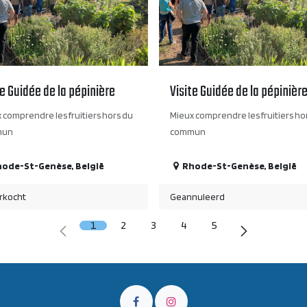
te Guidée de la pépinière
Visite Guidée de la pépinièr
 comprendre les fruitiers hors du
Mieux comprendre les fruitiers ho
mun
commun
hode-St-Genèse
,
België
Rhode-St-Genèse
,
België
rkocht
Geannuleerd
1
2
3
4
5