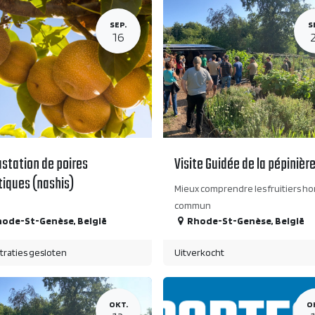
SEP.
S
16
station de poires
Visite Guidée de la pépinièr
tiques (nashis)
Mieux comprendre les fruitiers ho
commun
hode-St-Genèse
,
België
Rhode-St-Genèse
,
België
traties gesloten
Uitverkocht
OKT.
O