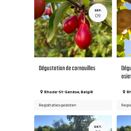
SEP.
09
Dégustation de cornouilles
Dégu
asia
Rhode-St-Genèse
,
België
R
Registraties gesloten
Regis
OKT.