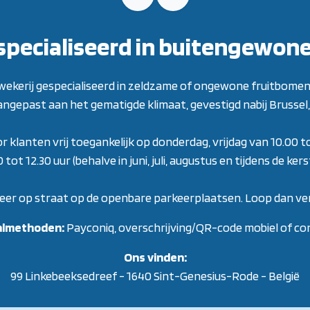
specialiseerd in buitengewon
 kwekerij gespecialiseerd in zeldzame of ongewone fruitbomen
aangepast aan het gematigde klimaat, gevestigd nabij Brussel, 
or klanten vrij toegankelijk op donderdag, vrijdag van 10.00 t
ot 12.30 uur (behalve in juni, juli, augustus en tijdens de ke
eer op straat op de openbare parkeerplaatsen. Loop dan ver
almethoden:
Payconiq, overschrijving/QR-code mobiel of co
Ons vinden:
99 Linkebeeksedreef - 1640 Sint-Genesius-Rode - België