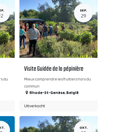
EP.
SEP.
22
29
e
Visite Guidée de la pépinière
rs du
Mieux comprendre les fruitiers hors du
commun
Rhode-St-Genèse
,
België
Uitverkocht
KT.
OKT.