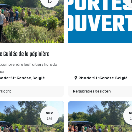
13
te Guidée de la pépinière
 comprendre les fruitiers hors du
mun
hode-St-Genèse
,
België
Rhode-St-Genèse
,
België
rkocht
Registraties gesloten
NOV.
N
03