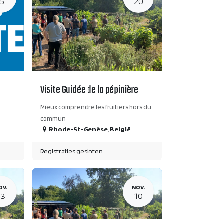
15
20
Visite Guidée de la pépinière
Mieux comprendre les fruitiers hors du
commun
Rhode-St-Genèse
,
België
Registraties gesloten
OV.
NOV.
03
10