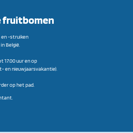
e fruitbomen
 en -struiken
in België.
ot 17.00 uur en op
rst- en nieuwjaarsvakantie)
.
der op het pad.
ntant.