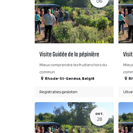
06
Visite Guidée de la pépinière
Visi
Mieux comprendre les fruitiers hors du
Mieux
commun
com
Rhode-St-Genèse
,
België
R
Registraties gesloten
Uitve
OKT.
28