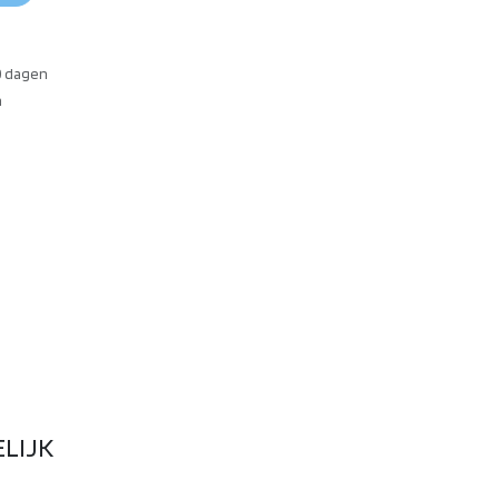
0 dagen
n
LIJK