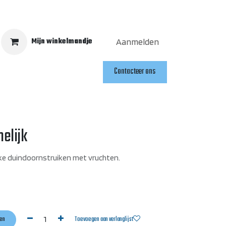
Mijn winkelmandje
Aanmelden
Contacteer ons
en
elijk
jke duindoornstruiken met vruchten.
en
Toevoegen aan verlanglijst