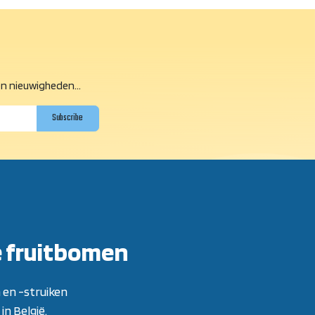
n nieuwigheden...
Subscribe
e fruitbomen
 en -struiken
in België.