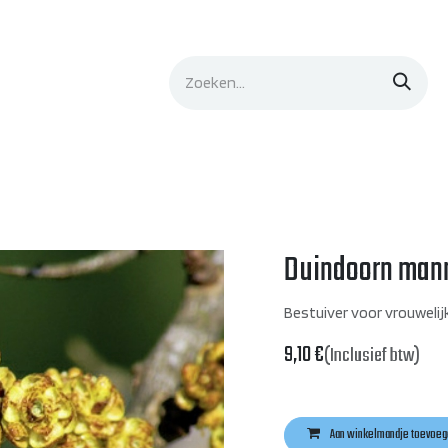
lingen
Evenementen
Leermiddelen
Contact
Duindoorn mann
Bestuiver voor vrouweli
9,10
€
(Inclusief btw)
Aan winkelmandje toevoeg