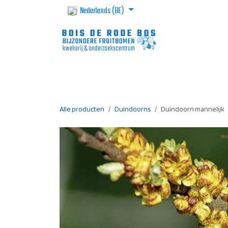
Overslaan naar inhoud
Nederlands (BE)
Homepage
Webshop
Voorbestel
Alle producten
Duindoorns
Duindoorn mannelijk