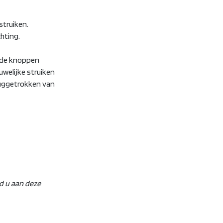
struiken.
hting.
n de knoppen
uwelijke struiken
ruggetrokken van
ud u aan deze