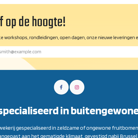
jf op de hoogte!
e workshops, rondleidingen, open dagen, onze nieuwe leveringen e
specialiseerd in buitengewon
 kwekerij gespecialiseerd in zeldzame of ongewone fruitbomen
aangepast aan het gematigde klimaat, gevestigd nabij Brussel, 