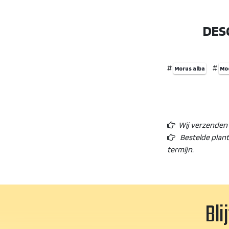
DES
#
#
Morus alba
Mo
Wij verzenden o
Bestelde plan
termijn.
Bli