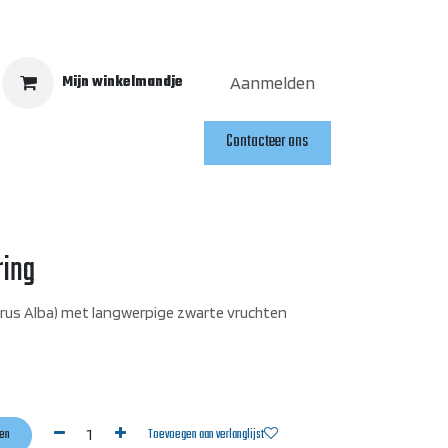
Mijn winkelmandje
Aanmelden
Contacteer ons
en
ring
us Alba) met langwerpige zwarte vruchten
en
Toevoegen aan verlanglijst