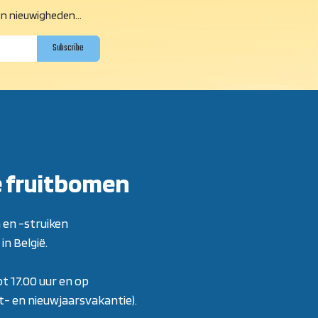
n nieuwigheden...
Subscribe
e fruitbomen
 en -struiken
in België.
ot 17.00 uur en op
rst- en nieuwjaarsvakantie)
.