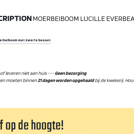
CRIPTION
MOERBEIBOOM LUCILLE EVERBE
erbeiboom met zwarte bessen
f leveren niet aan huis ---
Geen bezorging
ten moeten binnen
21 dagen worden opgehaald
bij de kwekerij. Ho
jf op de hoogte!