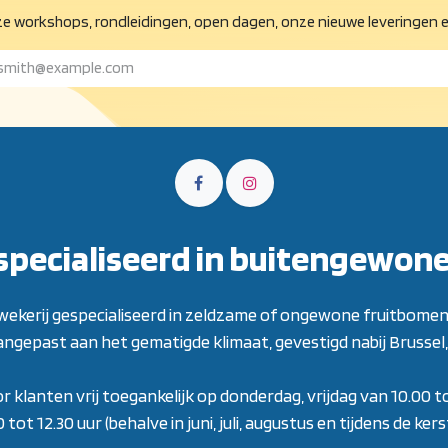
e workshops, rondleidingen, open dagen, onze nieuwe leveringen e
specialiseerd in buitengewon
 kwekerij gespecialiseerd in zeldzame of ongewone fruitbomen
aangepast aan het gematigde klimaat, gevestigd nabij Brussel, 
or klanten vrij toegankelijk op donderdag, vrijdag van 10.00 t
ot 12.30 uur (behalve in juni, juli, augustus en tijdens de ke