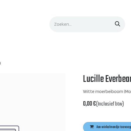
lingen
Evenementen
Leermiddelen
Contact
g
Lucille Everbea
Witte moerbeiboom (Mor
0,00
€
(Inclusief btw)
Aan winkelmandje toevoeg