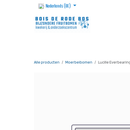
Overslaan naar inhoud
Nederlands (BE)
Homepage
Webshop
Voorbestel
Alle producten
Moerbeibomen
Lucille Everbearin