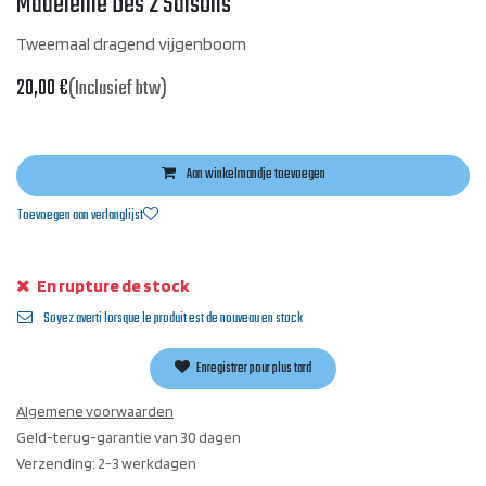
Madeleine Des 2 Saisons
Tweemaal dragend vijgenboom
20,00
€
(Inclusief btw)
Aan winkelmandje toevoegen
Toevoegen aan verlanglijst
En rupture de stock
Soyez averti lorsque le produit est de nouveau en stock
Enregistrer pour plus tard
Algemene voorwaarden
Geld-terug-garantie van 30 dagen
Verzending: 2-3 werkdagen