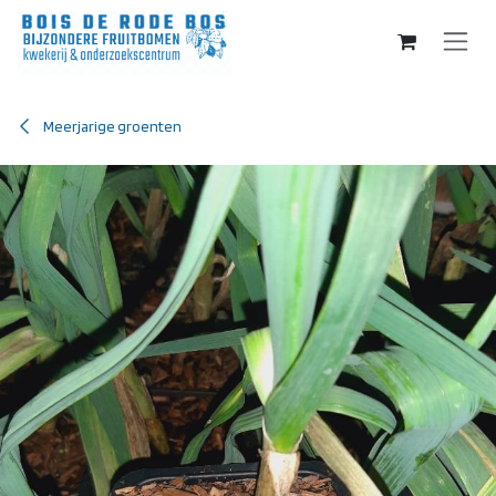
Overslaan naar inhoud
Meerjarige groenten