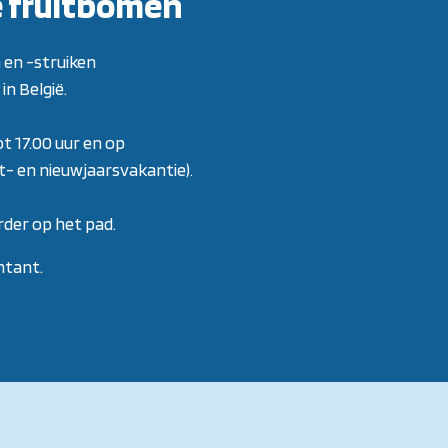
e fruitbomen
 en -struiken
in België.
ot 17.00 uur en op
rst- en nieuwjaarsvakantie)
.
der op het pad.
ntant.