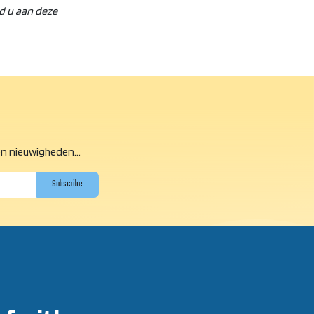
ud u aan deze
n nieuwigheden...
Subscribe