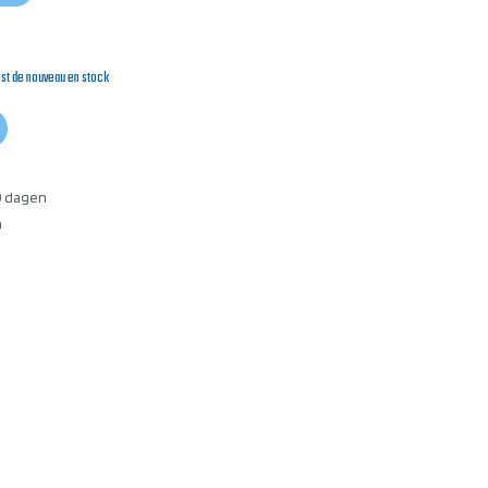
est de nouveau en stock
0 dagen
n