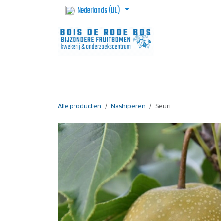
Overslaan naar inhoud
Nederlands (BE)
Homepage
Webshop
Voorbestel
Alle producten
Nashiperen
Seuri