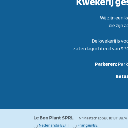
Kwekerij ge
Wij zijn een
die zijn 
De kwekerij is vo
zaterdagochtend van 9.30 t
Parkeren:
Park
Beta
Le Bon Plant SPRL
N° Maatschappij 01013
Nederlands (BE)
|
Français (BE)