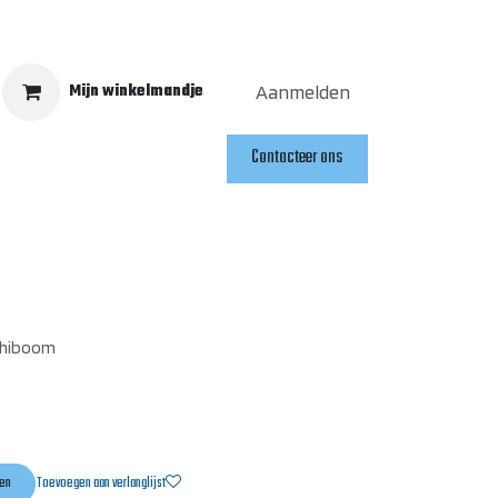
Mijn winkelmandje
Aanmelden
Contacteer ons
en
ashiboom
en
Toevoegen aan verlanglijst