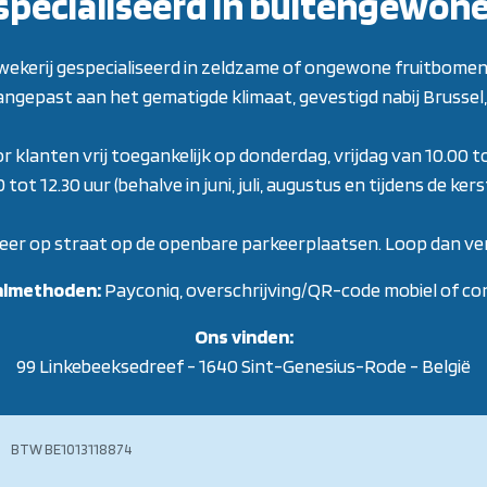
specialiseerd in buitengewon
 kwekerij gespecialiseerd in zeldzame of ongewone fruitbomen
aangepast aan het gematigde klimaat, gevestigd nabij Brussel, 
or klanten vrij toegankelijk op donderdag, vrijdag van 10.00 t
ot 12.30 uur (behalve in juni, juli, augustus en tijdens de ke
eer op straat op de openbare parkeerplaatsen. Loop dan ver
almethoden:
Payconiq, overschrijving/QR-code mobiel of co
Ons vinden:
99 Linkebeeksedreef - 1640 Sint-Genesius-Rode - België
118874 BTW BE1013118874