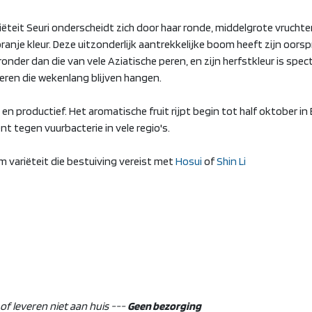
ëteit Seuri onderscheidt zich door haar ronde, middelgrote vrucht
oranje kleur. Deze uitzonderlijk aantrekkelijke boom heeft zijn oorspr
ronder dan die van vele Aziatische peren, en zijn herfstkleur is spect
eren die wekenlang blijven hangen.
g en productief. Het aromatische fruit rijpt begin tot half oktober in 
nt tegen vuurbacterie in vele regio's.
 variëteit die bestuiving vereist met
Hosui
of
Shin Li
f leveren niet aan huis ---
Geen bezorging