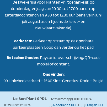
De kwekerij is voor klanten vrij toegankelijk op
donderdag, vrijdag van 10.00 tot 17.00 uur en op
zaterdagochtend van 9.30 tot 12.30 uur (behalve in juni,
juli, augustus en tijdens de kerst- en
nieuwjaarsvakantie)
.
Parkeren:
Parkeer op straat op de openbare
parkeerplaatsen. Loop dan verder op het pad.
Betaalmethoden:
Payconiq, overschrijving/QR-code
mobiel of contant.
Ons vinden:
99 Linkebeeksedreef - 1640 Sint-Genesius-Rode - België
Le Bon Plant SPRL
N° Maatschappij 01013118874
Nederlands (BE)
|
Français (BE)
BTW BE1013118874