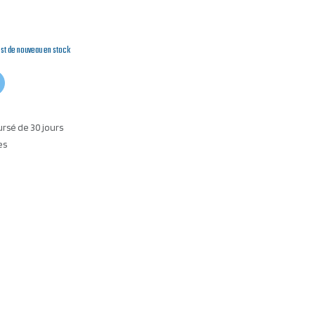
est de nouveau en stock
ursé de 30 jours
es