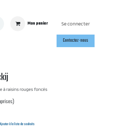
Mon panier
Se connecter
Contactez-nous
kij
e à raisins rouges foncés
mprises)
Ajouter à la liste de souhaits