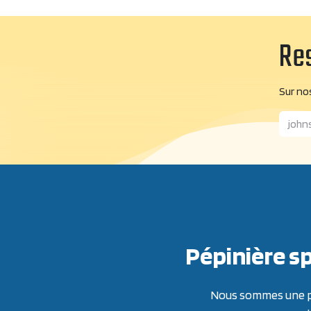
Res
Sur nos
Pépinière sp
Nous sommes une pép