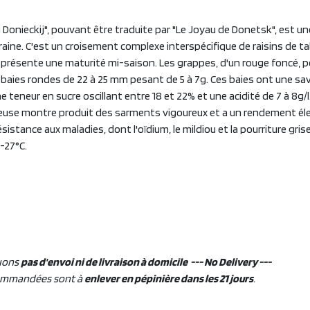
 Donieckij", pouvant être traduite par "Le Joyau de Donetsk", est une
aine. C'est un croisement complexe interspécifique de raisins de ta
lle présente une maturité mi-saison. Les grappes, d'un rouge foncé,
 baies rondes de 22 à 25 mm pesant de 5 à 7g. Ces baies ont une s
e teneur en sucre oscillant entre 18 et 22% et une acidité de 7 à 8g/l
euse montre produit des sarments vigoureux et a un rendement élev
sistance aux maladies, dont l'oïdium, le mildiou et la pourriture grise
 -27°C.
uons
pas d'envoi ni de livraison à domicile --- No Delivery ---
ommandées sont à
enlever en pépinière dans les 21 jours
.