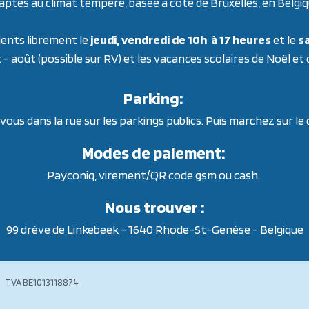
aptés au climat tempéré, basée à côté de Bruxelles, en Belgiq
ients librement le
jeudi, vendredi de 10h à 17 heures
et le
sa
t - août (possible sur RV) et les vacances scolaires de Noël et
Parking:
ous dans la rue sur les parkings publics. Puis marchez sur le
Modes de paiement:
Payconiq, virement/QR code gsm ou cash.
Nous trouver :
99 drève de Linkebeek - 1640 Rhode-St-Genèse - Belgique
118874 TVA BE1013118874