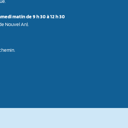
ue.
medi matin de 9 h 30 à 12 h 30
 de Nouvel An).
 chemin.