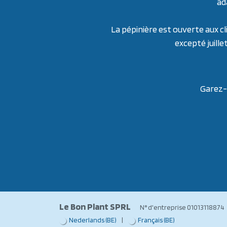
ad
La pépinière est ouverte aux cl
excepté juille
Garez-v
Le Bon Plant SPRL
N° d'entreprise 01013
Nederlands (BE)
|
Français (BE)