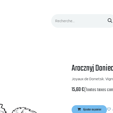
Événements
Documentation
Contacts
Arocznyj Doniec
Joyaux de Donetsk. Vign
15,60
€
(Toutes taxes co
Ajouter au panier