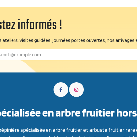
tez informés !
 ateliers, visites guidées, journées portes ouvertes, nos arrivages 
écialisée en arbre fruitier h
inière spécialisée en arbre fruitier et arbuste fruitier ra