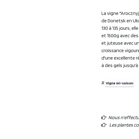
La vigne "Arocznyj
de Donetsk en Ukr
130 à 135 jours, e
et 1500g avec des
et juteuse avec un
croissance vigour
d'une excellente ré
à des gels jusqu'à
#
Vigne mi-saison
Nous n'effect
Les plantes c