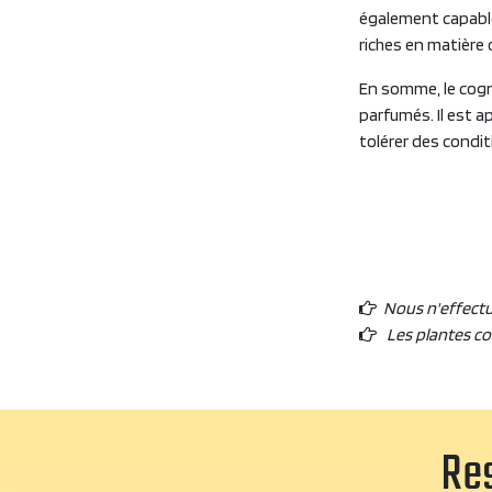
également capable 
riches en matière 
En somme, le cogna
parfumés. Il est a
tolérer des condit
Nous n'effect
Les plantes c
Res