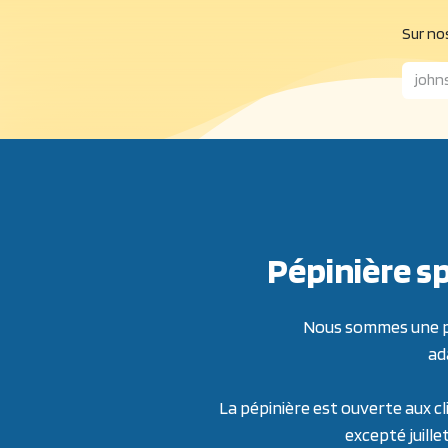
Sur nos
Pépinière sp
Nous sommes une pép
ad
La pépinière est ouverte aux cl
excepté juille