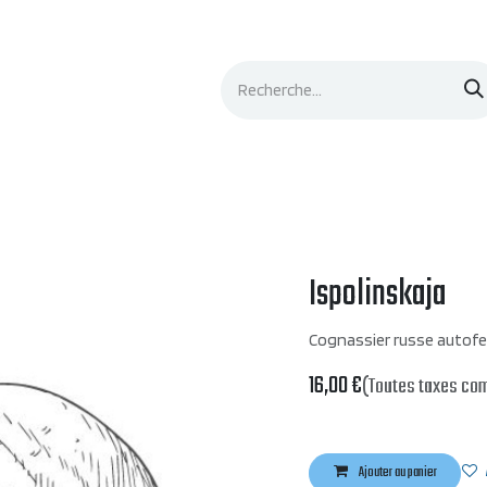
Événements
Documentation
Contacts
Ispolinskaja
Cognassier russe autofer
16,00
€
(Toutes taxes co
Ajouter au panier