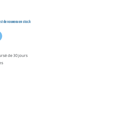
est de nouveau en stock
ursé de 30 jours
es