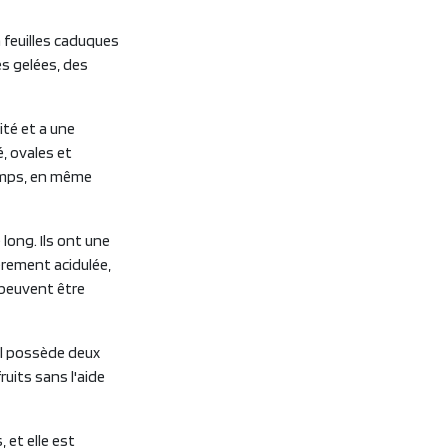
à feuilles caduques
des gelées, des
ité et a une
, ovales et
temps, en même
long. Ils ont une
èrement acidulée,
 peuvent être
'il possède deux
ruits sans l'aide
 et elle est