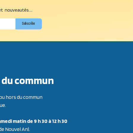
et nouveautés....
Subscribe
ors du commun
re ou hors du commun
ue.
medi matin de 9 h 30 à 12 h 30
 de Nouvel An).