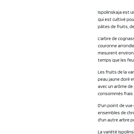
Ispolinskaja est u
qui est cultivé pou
pâtes de fruits, de
L'arbre de cognass
couronne arrondie
mesurent environ 
temps que les feui
Les fruits de la v
peau jaune doré et
avec un arôme de p
consommés frais 
D'un point de vue 
ensembles de chrom
d'un autre arbre po
La variété Ispolin