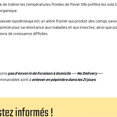
de tolérer les températures froides de l'hiver. Elle préfère les sols 
organique.
ssier Ispolinskaja est un arbre fruitier qui produit des coings sav
pprécié pour sa résistance aux maladies et aux insectes, ainsi que po
ions de croissance difficiles.
uons
pas d'envoi ni de livraison à domicile --- No Delivery ---
ommandées sont à
enlever en pépinière dans les 21 jours
.
tez informés !