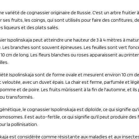
ne variété de cognassier originaire de Russie. C'est un arbre fruitier 
r ses fruits, les coings, qui sont utilisés pour faire des confitures, 
s liqueurs et des plats salés.
ier Ispolinskaja peut atteindre une hauteur de 3 à 4 mètres à matur
. Les branches sont souvent épineuses. Les feuilles sont vert foncé
10 cm de long. Les fleurs blanches ou roses apparaissent au prin
lles.
ariété Ispolinskaja sont de forme ovale et mesurent environ 10 cm de 
 veloutée, avec un duvet épais. La chair est ferme, parfumée et lég
omme et de poire. Les fruits mûrissent à la fin de l'automne, et ils
ou transformés.
génétique, le cognassier Ispolinskaja est diploïde, ce qui signifie qu
osomes. Il est auto-fertile, ce qui signifie qu'il peut produire des f
ur la pollinisation.
skaja est considérée comme résistante aux maladies et aux insectes,