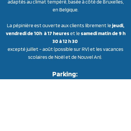
adaptés au climat tempéré, basée à côté de Bruxelles,
en Belgique.
La pépinière est ouverte aux clients librement le
jeudi,
vendredi de 10h à 17 heures
et le
samedi matin de 9 h
30 à 12 h 30
excepté juillet - août (possible sur RV) et les vacances
scolaires de Noël et de Nouvel An).
Parking:
Garez-vous dans la rue sur les parkings publics. Puis
marchez sur le chemin.
Modes de paiement:
Payconiq, virement/QR code gsm ou cash.
Nous trouver :