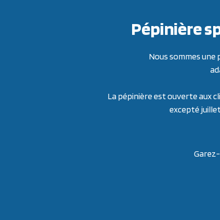
Pépinière sp
Nous sommes une pép
ad
La pépinière est ouverte aux cl
excepté juille
Garez-v