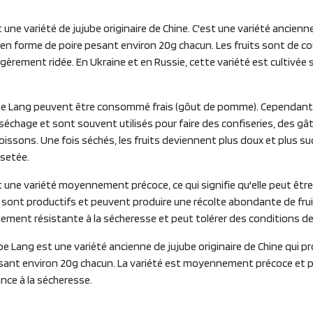
 une variété de jujube originaire de Chine. C'est une variété ancienn
s en forme de poire pesant environ 20g chacun. Les fruits sont de c
gèrement ridée. En Ukraine et en Russie, cette variété est cultivée
ube Lang peuvent être consommé frais (gôut de pomme). Cependant,
 séchage et sont souvent utilisés pour faire des confiseries, des gâ
issons. Une fois séchés, les fruits deviennent plus doux et plus su
isetée.
 une variété moyennement précoce, ce qui signifie qu'elle peut être
s sont productifs et peuvent produire une récolte abondante de fru
lement résistante à la sécheresse et peut tolérer des conditions de
be Lang est une variété ancienne de jujube originaire de Chine qui pr
sant environ 20g chacun. La variété est moyennement précoce et p
nce à la sécheresse.