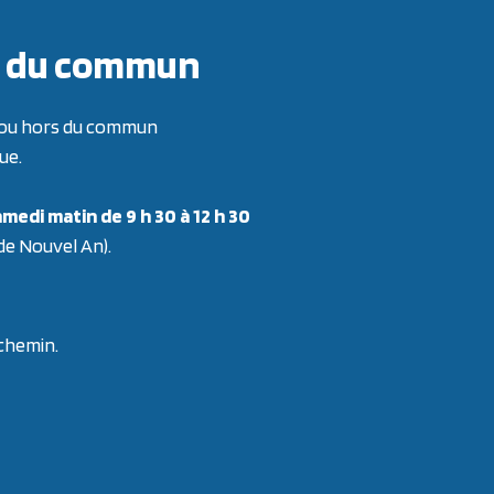
ors du commun
re ou hors du commun
ue.
medi matin de 9 h 30 à 12 h 30
 de Nouvel An).
 chemin.