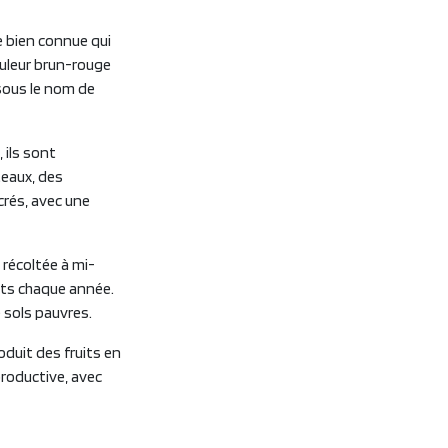
e bien connue qui
ouleur brun-rouge
 sous le nom de
 ils sont
teaux, des
crés, avec une
 récoltée à mi-
its chaque année.
 sols pauvres.
oduit des fruits en
roductive, avec