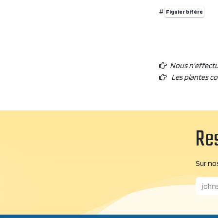
#
Figuier bifère
Nous n'effect
Les plantes c
Res
Sur nos