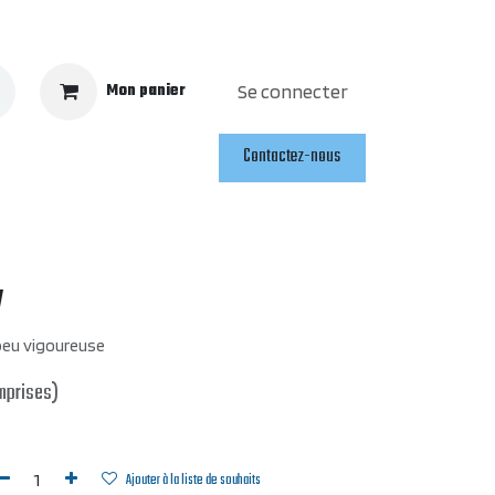
Mon panier
Se connecter
Contactez-nous
y
 peu vigoureuse
mprises)
Ajouter à la liste de souhaits