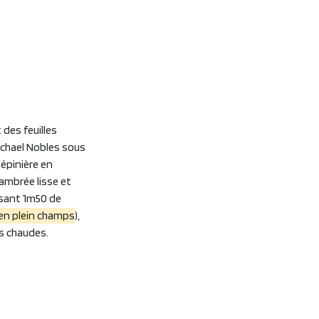
 des feuilles
ichael Nobles sous
épinière en
 ambrée lisse et
isant 1m50 de
s en plein champs
),
ns chaudes.