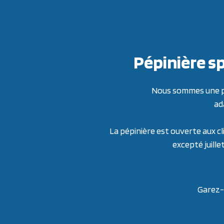
Pépinière sp
Nous sommes une pép
ad
La pépinière est ouverte aux cl
excepté juille
Garez-v