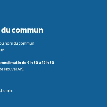
ors du commun
re ou hors du commun
ue.
medi matin de 9 h 30 à 12 h 30
 de Nouvel An).
 chemin.