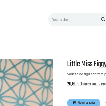
Événements
Documentation
Contacts
Little Miss Figg
Variété de figuier bifère
20,60
€
(Toutes taxes co
Ajouter au panier